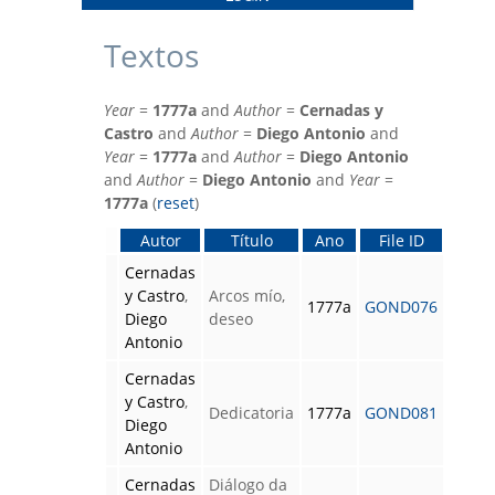
Textos
Year
=
1777a
and
Author
=
Cernadas y
Castro
and
Author
=
Diego Antonio
and
Year
=
1777a
and
Author
=
Diego Antonio
and
Author
=
Diego Antonio
and
Year
=
1777a
(
reset
)
Autor
Título
Ano
File ID
Cernadas
y Castro
,
Arcos mío,
1777a
GOND076
Diego
deseo
Antonio
Cernadas
y Castro
,
Dedicatoria
1777a
GOND081
Diego
Antonio
Cernadas
Diálogo da