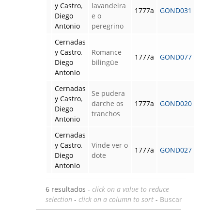
y Castro
,
lavandeira
1777a
GOND031
Diego
e o
Antonio
peregrino
Cernadas
y Castro
,
Romance
1777a
GOND077
Diego
bilingüe
Antonio
Cernadas
Se pudera
y Castro
,
darche os
1777a
GOND020
Diego
tranchos
Antonio
Cernadas
y Castro
,
Vinde ver o
1777a
GOND027
Diego
dote
Antonio
6 resultados -
click on a value to reduce
selection
-
click on a column to sort
-
Buscar