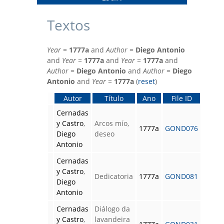
Textos
Year
=
1777a
and
Author
=
Diego Antonio
and
Year
=
1777a
and
Year
=
1777a
and
Author
=
Diego Antonio
and
Author
=
Diego
Antonio
and
Year
=
1777a
(
reset
)
Autor
Título
Ano
File ID
Cernadas
y Castro
,
Arcos mío,
1777a
GOND076
Diego
deseo
Antonio
Cernadas
y Castro
,
Dedicatoria
1777a
GOND081
Diego
Antonio
Cernadas
Diálogo da
y Castro
,
lavandeira