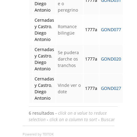
1777a
GOND031
Diego
e o
Antonio
peregrino
Cernadas
y Castro
,
Romance
1777a
GOND077
Diego
bilingüe
Antonio
Cernadas
Se pudera
y Castro
,
darche os
1777a
GOND020
Diego
tranchos
Antonio
Cernadas
y Castro
,
Vinde ver o
1777a
GOND027
Diego
dote
Antonio
6 resultados -
click on a value to reduce
selection
-
click on a column to sort
-
Buscar
Powered by TEITOK