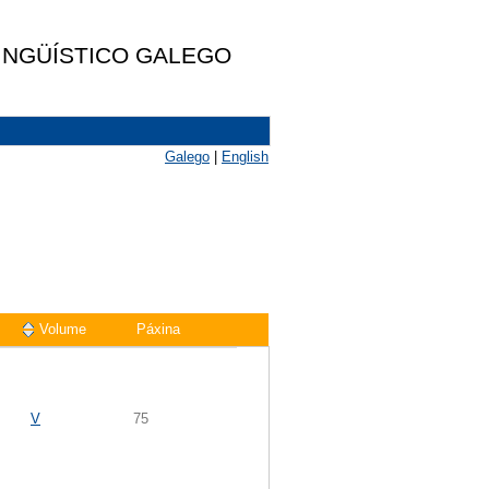
LINGÜÍSTICO GALEGO
Galego
|
English
Volume
Páxina
V
75