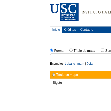
Inicio
Créditos
Contacto
Forma
Tïtulo do mapa
Sen
Exemplos:
traballo
|
man*
|
?ela
Título do mapa
Bigote