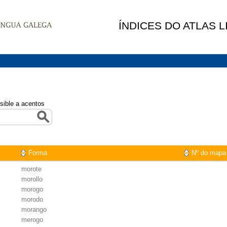
ÍNDICES DO ATLAS 
sible a acentos
Forma
Nº do mapa
morote
morollo
morogo
morodo
morango
merogo