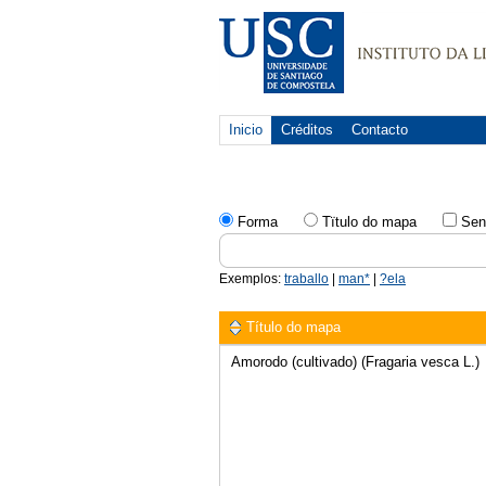
Inicio
Créditos
Contacto
Forma
Tïtulo do mapa
Sen
Exemplos:
traballo
|
man*
|
?ela
Título do mapa
Amorodo (cultivado) (Fragaria vesca L.)