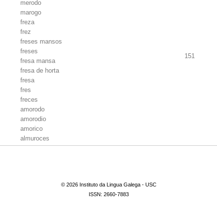
merodo
marogo
freza
frez
freses mansos
freses
151
fresa mansa
fresa de horta
fresa
fres
freces
amorodo
amorodio
amorico
almuroces
alfreces
afreses
afresa
© 2026 Instituto da Lingua Galega - USC
ISSN: 2660-7883