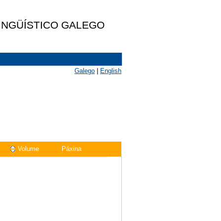
LINGÜÍSTICO GALEGO
Galego
|
English
Volume
Páxina