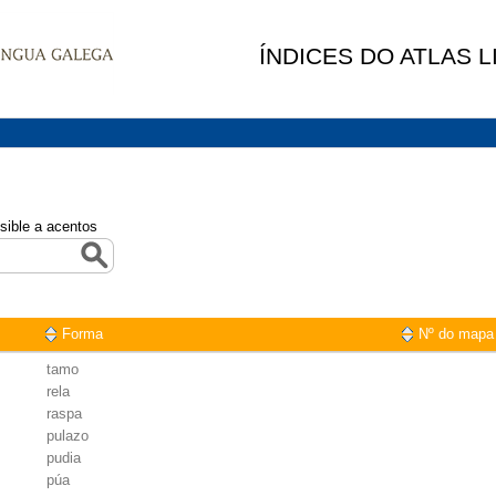
ÍNDICES DO ATLAS 
sible a acentos
Forma
Nº do mapa
tamo
rela
raspa
pulazo
pudia
púa