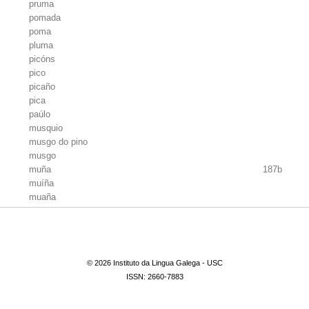
pruma
pomada
poma
pluma
picóns
pico
picaño
pica
paúlo
musquio
musgo do pino
musgo
muña
187b
muíña
muaña
moaña
moame
medranza
medra
© 2026 Instituto da Lingua Galega - USC
maraballa
ISSN: 2660-7883
horquilla de pino
horquilla
gullo