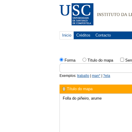
Inicio
Créditos
Contacto
Forma
Tïtulo do mapa
Sen
Exemplos:
traballo
|
man*
|
?ela
Título do mapa
Folla do piñeiro, arume