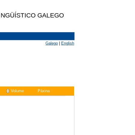
LINGÜÍSTICO GALEGO
Galego
|
English
Volume
Páxina