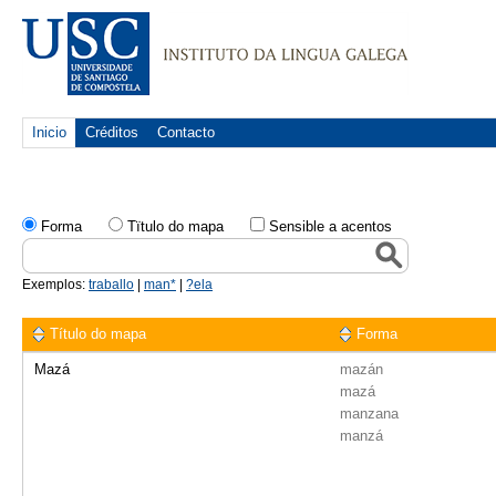
Inicio
Créditos
Contacto
Forma
Tïtulo do mapa
Sensible a acentos
Exemplos:
traballo
|
man*
|
?ela
Título do mapa
Forma
Mazá
mazán
mazá
manzana
manzá