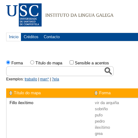
Inicio
Créditos
Contacto
Forma
Tïtulo do mapa
Sensible a acentos
Exemplos:
traballo
|
man*
|
?ela
Título do mapa
Forma
Fillo ilexítimo
vir da arquiña
sobriño
pufo
pedro
ilexítimo
grea