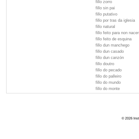
fillo zorro
fillo sin pai
fillo putativo
fillo por tras da iglesia
fillo natural
fillo feito para non nacer
fillo feito de esquina
fillo dun manchego
fillo dun casado
fillo dun canzón
fillo doutro
fillo do pecado
fillo do palleiro
fillo do mundo
fillo do monte
fillo do mato
fillo do cura
fillo do amigo
fillo dela
© 2026 Inst
fillo de tras dun toxo
fillo de tras do valado
fillo de tras do palleiro
fillo de tras das paredes