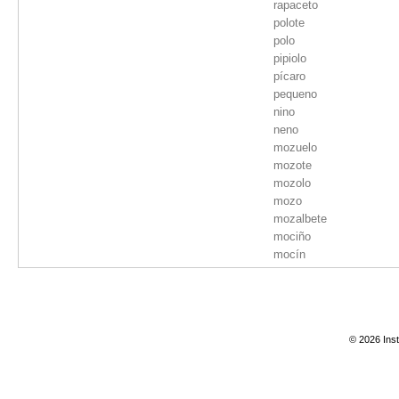
rapaceto
polote
polo
pipiolo
pícaro
pequeno
nino
neno
mozuelo
mozote
mozolo
mozo
mozalbete
mociño
mocín
mocete
medio mozo
mangallón
gallote
© 2026 Inst
galiote
gaiolo
espigote
chico