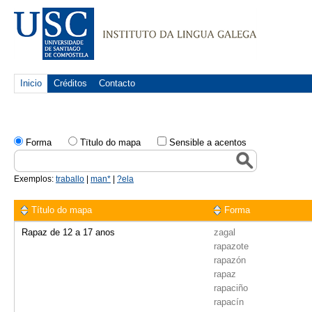
Inicio
Créditos
Contacto
Forma
Tïtulo do mapa
Sensible a acentos
Exemplos:
traballo
|
man*
|
?ela
Título do mapa
Forma
Rapaz de 12 a 17 anos
zagal
rapazote
rapazón
rapaz
rapaciño
rapacín