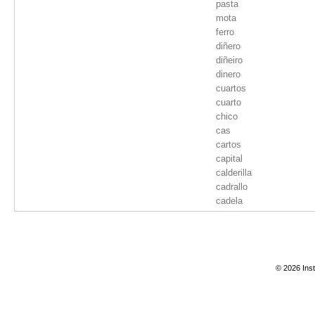
pasta
mota
ferro
diñero
diñeiro
dinero
cuartos
cuarto
chico
cas
cartos
capital
calderilla
cadrallo
cadela
© 2026 Inst