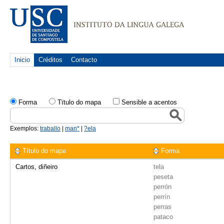
Inicio
Créditos
Contacto
Forma
Tïtulo do mapa
Sensible a acentos
Exemplos:
traballo
|
man*
|
?ela
Título do mapa
Forma
Cartos, diñeiro
tela
peseta
perrón
perrín
perras
pataco