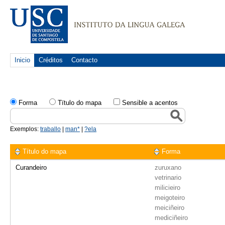
Inicio
Créditos
Contacto
Forma
Tïtulo do mapa
Sensible a acentos
Exemplos:
traballo
|
man*
|
?ela
Título do mapa
Forma
Curandeiro
zuruxano
vetrinario
milicieiro
meigoteiro
meiciñeiro
mediciñeiro