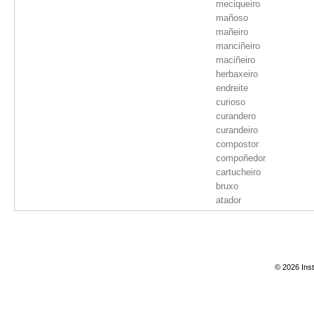
meciqueiro
mañoso
mañeiro
manciñeiro
maciñeiro
herbaxeiro
endreite
curioso
curandero
curandeiro
compostor
compoñedor
cartucheiro
bruxo
atador
arregladeiro
armeiro
anciñeiro
albeite
© 2026 Inst