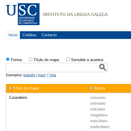
Inicio
Créditos
Contacto
Forma
Tïtulo do mapa
Sensible a acentos
Exemplos:
traballo
|
man*
|
?ela
Título do mapa
Forma
Curandeiro
zuruxano
vetrinario
milicieiro
meigoteiro
meiciñeiro
mediciñeiro