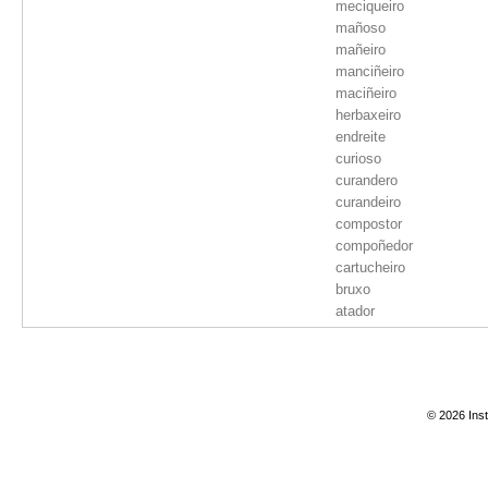
meciqueiro
mañoso
mañeiro
manciñeiro
maciñeiro
herbaxeiro
endreite
curioso
curandero
curandeiro
compostor
compoñedor
cartucheiro
bruxo
atador
arregladeiro
armeiro
anciñeiro
albeite
© 2026 Inst