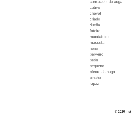
carrexador de auga
cativo
chaval
criado
dueña
fateiro
mandateiro
mascota
neno
parveiro
peón
pequeno
pícaro da auga
pinche
rapaz
recadeiro
servidor
© 2026 Inst