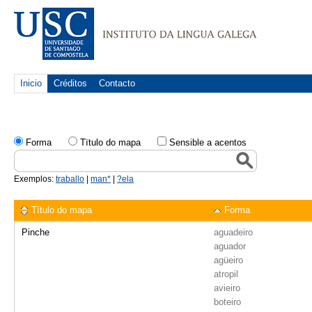
Inicio
Créditos
Contacto
Forma
Tïtulo do mapa
Sensible a acentos
Exemplos:
traballo
|
man*
|
?ela
Título do mapa
Forma
Pinche
aguadeiro
aguador
agüeiro
atropil
avieiro
boteiro