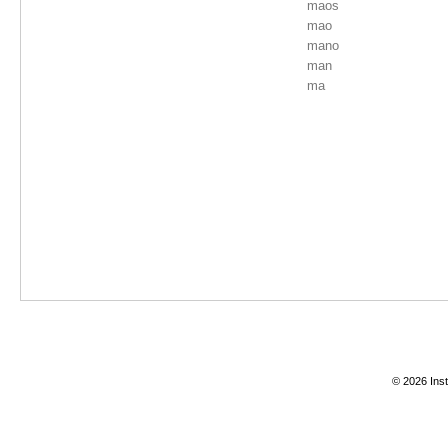
maos
mao
mano
man
ma
© 2026 Inst