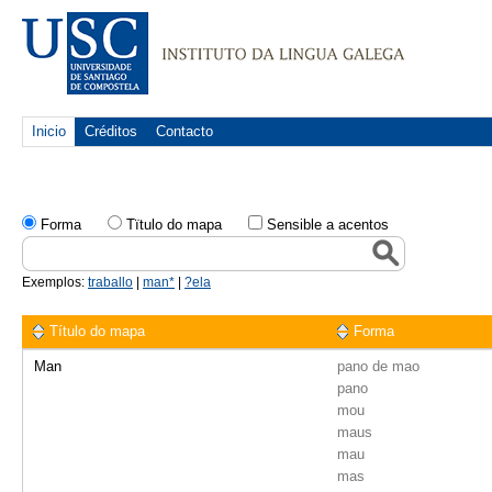
Inicio
Créditos
Contacto
Forma
Tïtulo do mapa
Sensible a acentos
Exemplos:
traballo
|
man*
|
?ela
Título do mapa
Forma
Man
pano de mao
pano
mou
maus
mau
mas