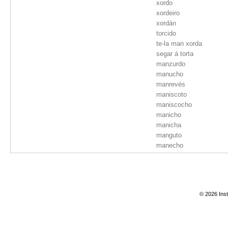
xordo
xordeiro
xordán
torcido
te-la man xorda
segar á torta
manzurdo
manucho
manrevés
maniscoto
maniscocho
manicho
manicha
manguto
manecho
man
izquierdo
ezquierdo
ezquierdista
© 2026 Inst
ezquerdeiro
esquierdo
esquerdo
esquerdista