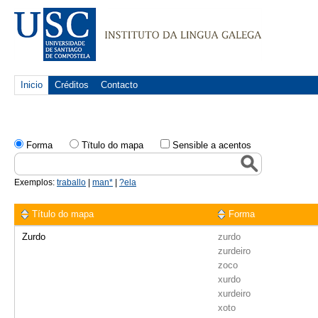
Inicio
Créditos
Contacto
Forma
Tïtulo do mapa
Sensible a acentos
Exemplos:
traballo
|
man*
|
?ela
Título do mapa
Forma
Zurdo
zurdo
zurdeiro
zoco
xurdo
xurdeiro
xoto