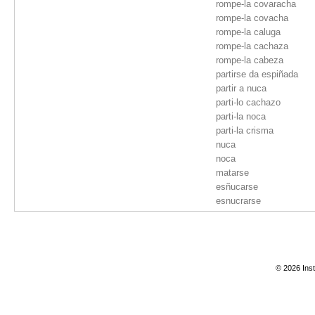
rompe-la covaracha
rompe-la covacha
rompe-la caluga
rompe-la cachaza
rompe-la cabeza
partirse da espiñada
partir a nuca
parti-lo cachazo
parti-la noca
parti-la crisma
nuca
noca
matarse
esñucarse
esnucrarse
esnuclarse
esnucarse
esnucar unha man
esnoucarse da coluga
© 2026 Inst
esnoucarse
esnocarse
escolugarse
desñucarse