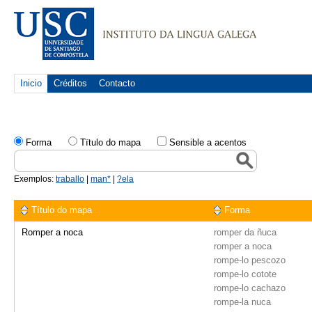
Inicio
Créditos
Contacto
Forma
Tïtulo do mapa
Sensible a acentos
Exemplos:
traballo
|
man*
|
?ela
Título do mapa
Forma
Romper a noca
romper da ñuca
romper a noca
rompe-lo pescozo
rompe-lo cotote
rompe-lo cachazo
rompe-la nuca