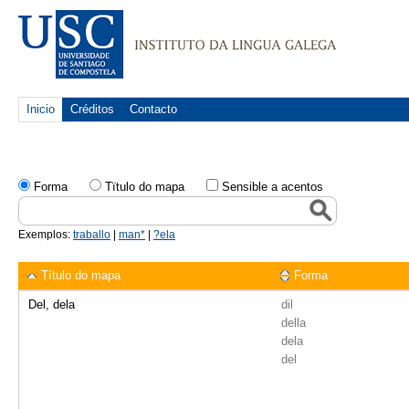
Inicio
Créditos
Contacto
Forma
Tïtulo do mapa
Sensible a acentos
Exemplos:
traballo
|
man*
|
?ela
Título do mapa
Forma
Del, dela
dil
della
dela
del