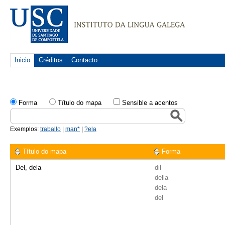
Inicio
Créditos
Contacto
Forma
Tïtulo do mapa
Sensible a acentos
Exemplos:
traballo
|
man*
|
?ela
Título do mapa
Forma
Del, dela
dil
della
dela
del