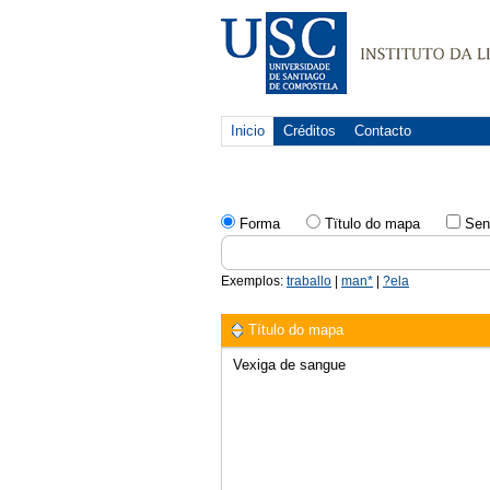
Inicio
Créditos
Contacto
Forma
Tïtulo do mapa
Sen
Exemplos:
traballo
|
man*
|
?ela
Título do mapa
Vexiga de sangue