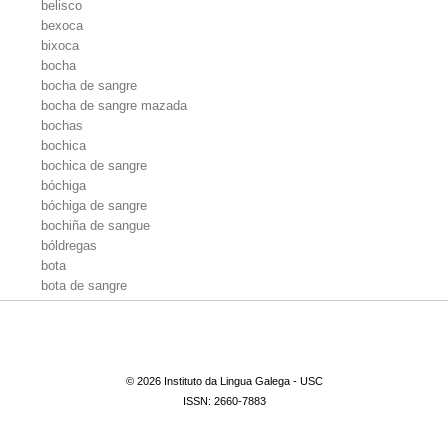
belisco
bexoca
bixoca
bocha
bocha de sangre
bocha de sangre mazada
bochas
bochica
bochica de sangre
bóchiga
bóchiga de sangre
bochiña de sangue
bóldregas
bota
bota de sangre
bota de sangre mazada
botiña de sangre
boxa
boxa de sangre
© 2026 Instituto da Lingua Galega - USC
boxeca
ISSN: 2660-7883
boxeca de sangre
bóxiga
boxiga