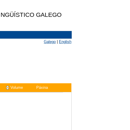
LINGÜÍSTICO GALEGO
Galego
|
English
Volume
Páxina