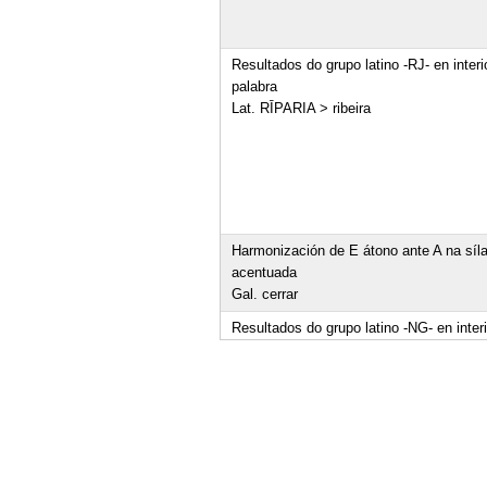
Resultados do grupo latino -RJ- en interi
palabra
Lat. RĪPARIA > ribeira
Harmonización de E átono ante A na síl
acentuada
Gal. cerrar
Resultados do grupo latino -NG- en inter
palabra seguido de vocal palatal
Lat. IǓNGĚRE > xunguir
Resultados de J- inicial latino seguido d
velar