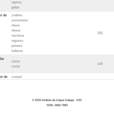
raposa
golpe
or de
zodeira
sementeira
ribera
ribeira
392
riacheira
regueira
paneira
ladeiras
aba
zarrar
140
cerrar
ior de
xunquir
xunguir
xungo
371
xunga
alludar
© 2026 Instituto da Lingua Galega - USC
e vocal
xunquir
ISSN: 2660-7883
xunguir