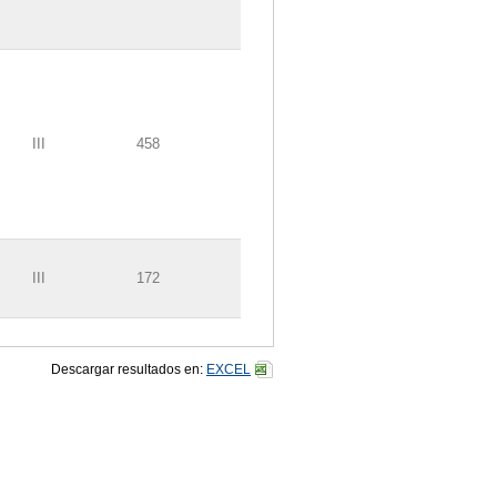
III
458
III
172
Descargar resultados en:
EXCEL
III
434