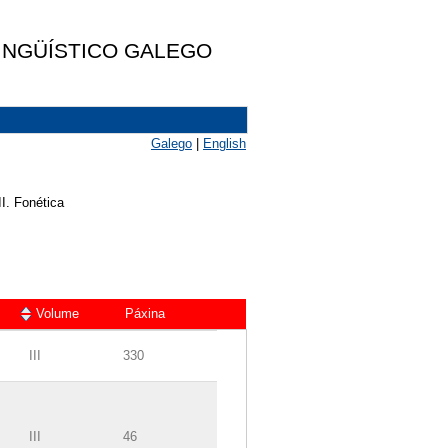
LINGÜÍSTICO GALEGO
Galego
|
English
II. Fonética
Volume
Páxina
III
330
III
46