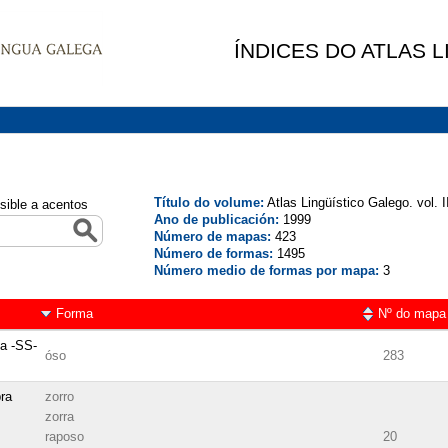
ÍNDICES DO ATLAS 
Título do volume:
Atlas Lingüístico Galego. vol. I
sible a acentos
Ano de publicación:
1999
Número de mapas:
423
Número de formas:
1495
Número medio de formas por mapa:
3
Forma
Nº do mapa
a -SS-
óso
283
ra
zorro
zorra
raposo
20