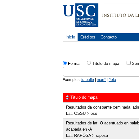
Inicio
Créditos
Contacto
Forma
Tïtulo do mapa
Sen
Exemplos:
traballo
|
man*
|
?ela
Título do mapa
Resultados da consoante xeminada latin
Lat. ŎSSU > óso
Resultados de lat. Ō acentuado en palab
acabada en -A
Lat. RAPŌSA > raposa