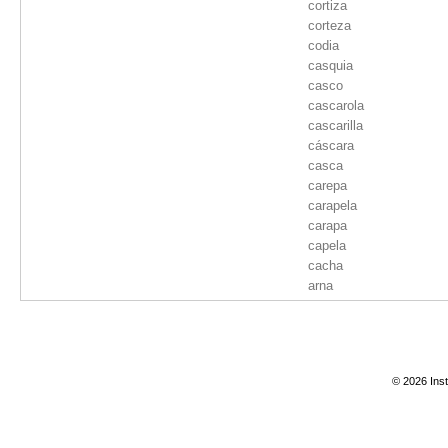
cortiza
corteza
codia
casquia
casco
cascarola
cascarilla
cáscara
casca
carepa
carapela
carapa
capela
cacha
arna
© 2026 Inst