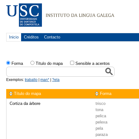
Inicio
Créditos
Contacto
Forma
Tïtulo do mapa
Sensible a acentos
Exemplos:
traballo
|
man*
|
?ela
Título do mapa
Forma
Cortiza da árbore
trisco
tona
pelica
pelexa
pela
paraza