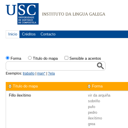
Inicio
Créditos
Contacto
Forma
Tïtulo do mapa
Sensible a acentos
Exemplos:
traballo
|
man*
|
?ela
Título do mapa
Forma
Fillo ilexítimo
vir da arquiña
sobriño
pufo
pedro
ilexítimo
grea