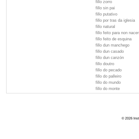
fillo zorro
fillo sin pai
fillo putativo
fillo por tras da iglesia
fillo natural
fillo feito para non nacer
fillo feito de esquina
fillo dun manchego
fillo dun casado
fillo dun canzón
fillo doutro
fillo do pecado
fillo do palleiro
fillo do mundo
fillo do monte
fillo do mato
fillo do cura
fillo do amigo
fillo dela
© 2026 Inst
fillo de tras dun toxo
fillo de tras do valado
fillo de tras do palleiro
fillo de tras das paredes