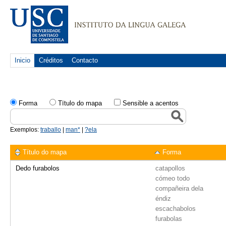
Inicio
Créditos
Contacto
Forma
Tïtulo do mapa
Sensible a acentos
Exemplos:
traballo
|
man*
|
?ela
Título do mapa
Forma
Dedo furabolos
catapollos
cómeo todo
compañeira dela
éndiz
escachabolos
furabolas