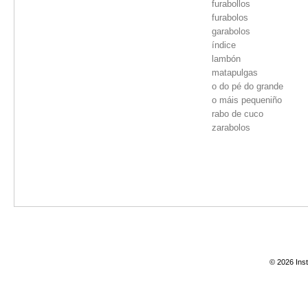
furabollos
furabolos
garabolos
índice
lambón
matapulgas
o do pé do grande
o máis pequeniño
rabo de cuco
zarabolos
© 2026 Inst