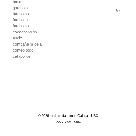
índice
garabolos
57
furabolos
furabollos
furabolas
escachabolos
éndiz
compañeira dela
cómeo todo
catapollos
© 2026 Instituto da Lingua Galega - USC
ISSN: 2660-7883