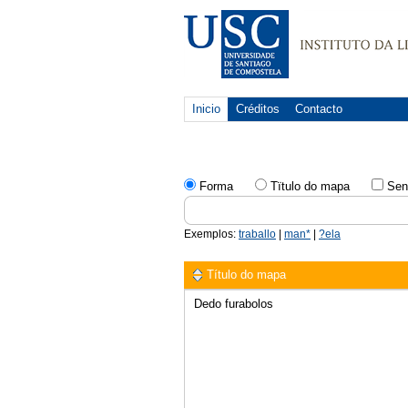
Inicio
Créditos
Contacto
Forma
Tïtulo do mapa
Sen
Exemplos:
traballo
|
man*
|
?ela
Título do mapa
Dedo furabolos