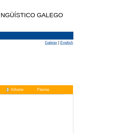
LINGÜÍSTICO GALEGO
Galego
|
English
Volume
Páxina