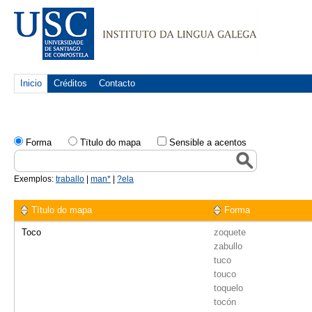
Inicio
Créditos
Contacto
Forma
Tïtulo do mapa
Sensible a acentos
Exemplos:
traballo
|
man*
|
?ela
Título do mapa
Forma
Toco
zoquete
zabullo
tuco
touco
toquelo
tocón