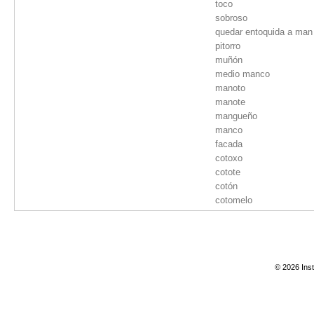
toco
sobroso
quedar entoquida a man
pitorro
muñón
medio manco
manoto
manote
mangueño
manco
facada
cotoxo
cotote
cotón
cotomelo
cotobelo
coto
coteno
cotelo
© 2026 Inst
cotazo
cotaño
cota
cañoto