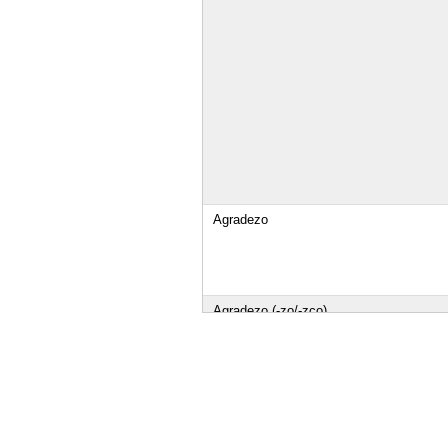
Agradezo
Agradezo (-zo/-zco)
Agradezo (realización do g)