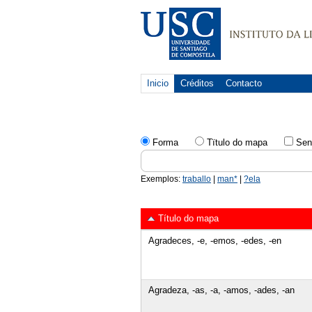
Inicio
Créditos
Contacto
Forma
Tïtulo do mapa
Sen
Exemplos:
traballo
|
man*
|
?ela
Título do mapa
Agradeces, -e, -emos, -edes, -en
Agradeza, -as, -a, -amos, -ades, -an