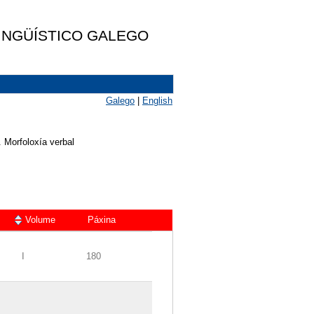
LINGÜÍSTICO GALEGO
Galego
|
English
I. Morfoloxía verbal
Volume
Páxina
I
180