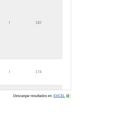
I
182
I
174
I
176
Descargar resultados en:
EXCEL
I
176