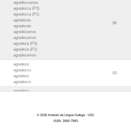
agradézcamos
agradezca (P3)
agradezca (P1)
agradezas
88
agradezan
agradézamos
agradezamos
agradeza (P3)
agradeza (P1)
agradecemos
agradezo
agradezco
83
agradeso
agradesco
agradezo
84
agradezco
Fricativo velar xordo [x]
Fricativo velar sonoro [ɣ]
© 2026 Instituto da Lingua Galega - USC
Fricativo ovular sonoro [ʁ]
85
ISSN: 2660-7883
Fricativo glotal ou laringal xordo [h]
Fricativo faringal xordo [ħ]