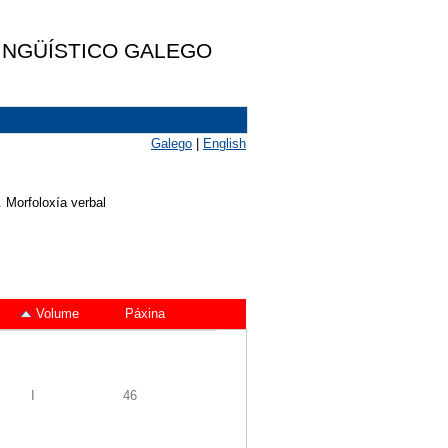
LINGÜÍSTICO GALEGO
Galego
|
English
I. Morfoloxía verbal
Volume
Páxina
I
46