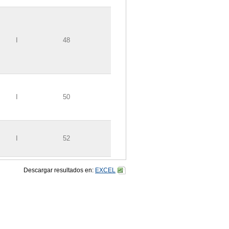
I
48
I
50
I
52
Descargar resultados en:
EXCEL
I
54