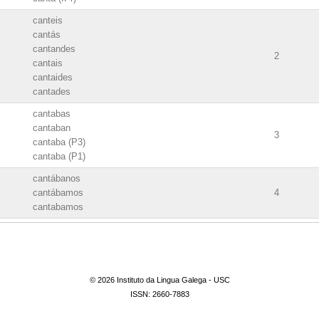
canteis
cantás
cantandes
2
cantais
cantaides
cantades
cantabas
cantaban
3
cantaba (P3)
cantaba (P1)
cantábanos
cantábamos
4
cantabamos
cantabas
cantabás
cantábandes
cantabandes
5
© 2026 Instituto da Lingua Galega - USC
cantábais
ISSN: 2660-7883
cantabais
cantábades