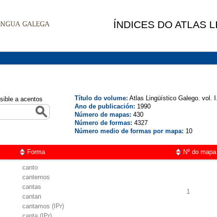
ÍNDICES DO ATLAS 
Título do volume:
Atlas Lingüístico Galego. vol. 
sible a acentos
Ano de publicación:
1990
Número de mapas:
430
Número de formas:
4327
Número medio de formas por mapa:
10
Forma
Nº do mapa
canto
cantemos
cantas
1
cantan
cantamos (IPr)
canta (IPr)