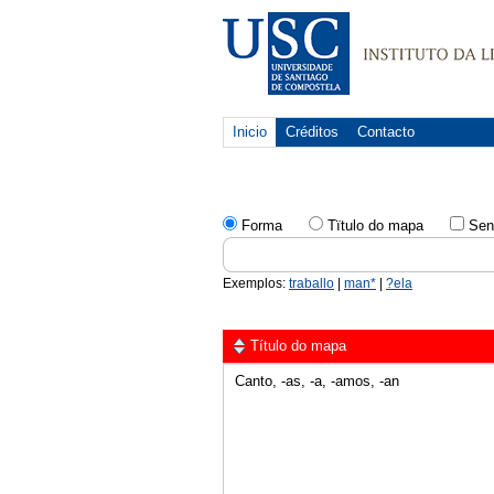
Inicio
Créditos
Contacto
Forma
Tïtulo do mapa
Sen
Exemplos:
traballo
|
man*
|
?ela
Título do mapa
Canto, -as, -a, -amos, -an