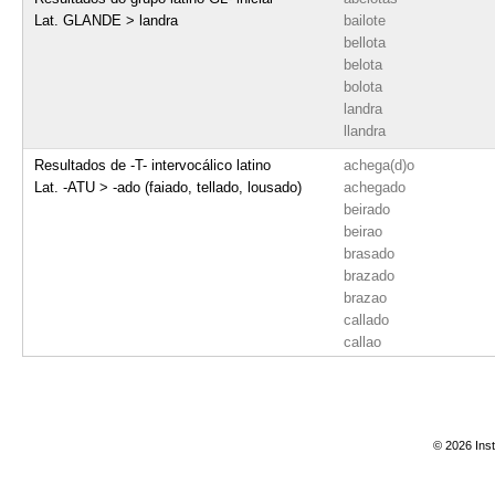
Lat. GLANDE > landra
bailote
bellota
belota
bolota
landra
llandra
Resultados de -T- intervocálico latino
achega(d)o
Lat. -ATU > -ado (faiado, tellado, lousado)
achegado
beirado
beirao
brasado
brazado
brazao
callado
callao
canda(d)o
candado
candao
cantea(d)o
© 2026 Inst
corta(d)o
cortado