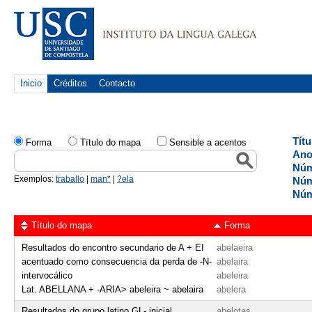
Inicio
Créditos
Contacto
Tít
Forma
Tïtulo do mapa
Sensible a acentos
Ano
Núm
Exemplos:
traballo
|
man*
|
?ela
Núm
Núm
Título do mapa
Forma
Resultados do encontro secundario de A + EI
abelaeira
acentuado como consecuencia da perda de -N-
abelaira
intervocálico
abeleira
Lat. ABELLANA + -ARIA> abeleira ~ abelaira
abelera
Resultados do grupo latino GL- inicial
abelotas