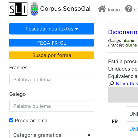
Corpus SensoGal
Inicio
C
Pescudar nos textos
Dicionario
Galego
:
diario
FEGA FR-GL
Francés
:
diurne
Busca por forma
Está a procu
Francés
Unidades de 
Equivalencia
Nova bus
Galego
UNE
Procurar lema
FR
UN