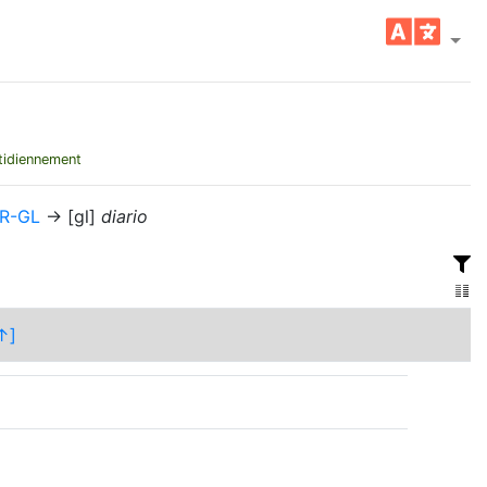
tidiennement
R-GL
→ [gl]
diario
↑]