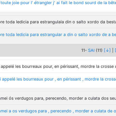
toute
joie
pour
l'
étrangler
j'
ai
fait
le
bond
sourd
de
la
bêt
re toda ledicia para estrangulala din o salto xordo da best
re
toda
ledicia
para
estrangular
a
din
o
salto
xordo
de
a
b
11-
SAI
(11)
[↓]
|
i appelé les bourreaux pour, en périssant, mordre la crosse d
i
appelé
les
bourreaux
pour
,
en
périssant
,
mordre
la
cross
mei ós verdugos para, perecendo, morder a culata dos seus
amei
a
os
verdugos
para
,
perecendo
,
morder
a
culata
de
o