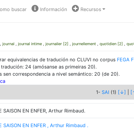
omo buscar
Información
Recursos
,
journal
,
journal intime
,
journalier
[2]
,
journellement
,
quotidien
[2]
,
quo
rar equivalencias de tradución no CLUVI no corpus
FEGA F
tradución: 24 (amósanse as primeiras 20).
s sen correspondencia a nivel semántico: 20 (de 20).
ca
1-
SAI
(1)
[↓]
|
[
 SAISON EN ENFER, Arthur Rimbaud.
E
SAISON
EN
ENFER
,
Arthur
Rimbaud
.