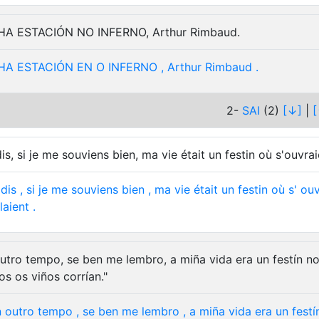
A ESTACIÓN NO INFERNO, Arthur Rimbaud.
HA
ESTACIÓN
EN
O
INFERNO
,
Arthur
Rimbaud
.
2-
SAI
(2)
[↓]
|
[
dis, si je me souviens bien, ma vie était un festin où s'ouvra
dis
,
si
je
me
souviens
bien
,
ma
vie
était
un
festin
où
s'
ouv
laient
.
utro tempo, se ben me lembro, a miña vida era un festín n
os os viños corrían."
n
outro
tempo
,
se
ben
me
lembro
,
a
miña
vida
era
un
festí