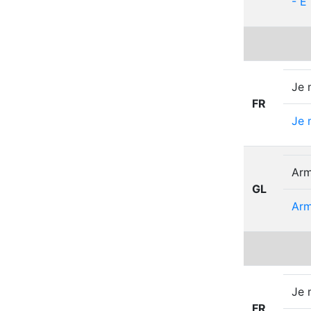
-
E
Je 
FR
Je
Arm
GL
Arm
Je 
FR