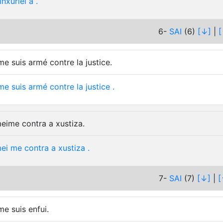
inxuriei
a
.
6-
SAI
(6)
[↓]
|
[
me suis armé contre la justice.
me
suis
armé
contre
la
justice
.
eime contra a xustiza.
ei
me
contra
a
xustiza
.
7-
SAI
(7)
[↓]
|
[
me suis enfui.