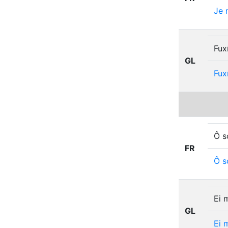
Je
Fux
GL
Fux
Ô s
FR
Ô
s
Ei 
GL
Ei
m