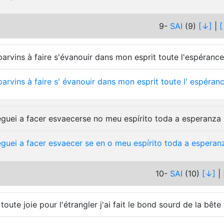
9-
SAI
(9)
[↓]
|
[
parvins à faire s'évanouir dans mon esprit toute l'espéranc
parvins
à
faire
s'
évanouir
dans
mon
esprit
toute
l'
espéran
guei a facer esvaecerse no meu espírito toda a esperanza
guei
a
facer
esvaecer
se
en
o
meu
espírito
toda
a
esperan
10-
SAI
(10)
[↓]
|
 toute joie pour l'étrangler j'ai fait le bond sourd de la bête