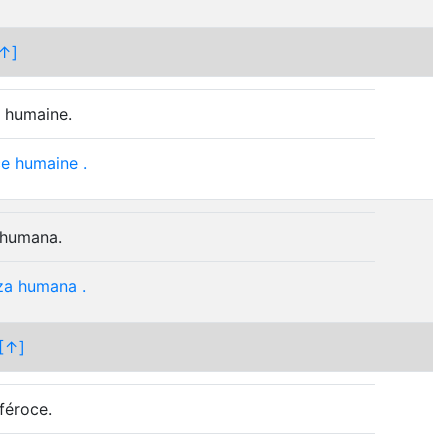
↑]
e humaine.
ce
humaine
.
 humana.
za
humana
.
[↑]
 féroce.