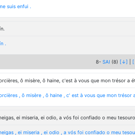
me
suis
enfui
.
ín.
ín
.
8-
SAI
(8)
[↓]
|
[
orcières, ô misère, ô haine, c'est à vous que mon trésor a ét
orcières
,
ô
misère
,
ô
haine
,
c'
est
à
vous
que
mon
trésor
meigas, ei miseria, ei odio, a vós foi confiado o meu tesouro
eigas
,
ei
miseria
,
ei
odio
,
a
vós
foi
confiado
o
meu
tesou