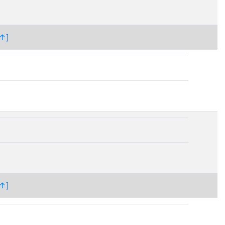
↑]
↑]