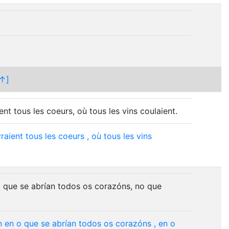
↑]
ient tous les coeurs, où tous les vins coulaient.
raient
tous
les
coeurs
,
où
tous
les
vins
o que se abrían todos os corazóns, no que
n
en
o
que
se
abrían
todos
os
corazóns
,
en
o