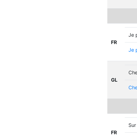
Je 
FR
Je
Che
GL
Che
Sur
FR