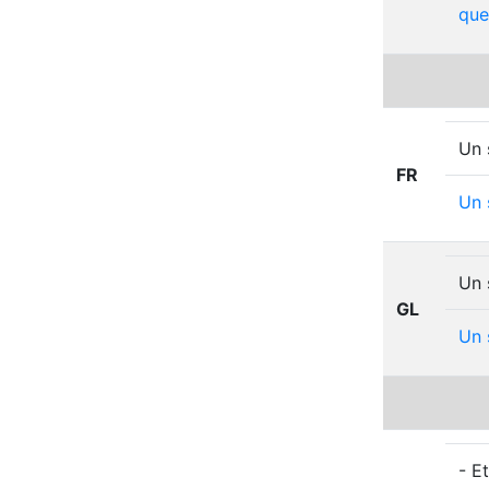
que
Un 
FR
Un
Un 
GL
Un
- E