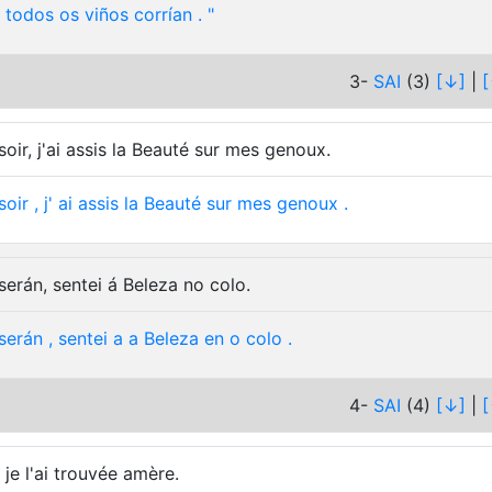
todos
os
viños
corrían
.
"
3-
SAI
(3)
[↓]
|
[
soir, j'ai assis la Beauté sur mes genoux.
soir
,
j'
ai
assis
la
Beauté
sur
mes
genoux
.
serán, sentei á Beleza no colo.
serán
,
sentei
a
a
Beleza
en
o
colo
.
4-
SAI
(4)
[↓]
|
[
t je l'ai trouvée amère.