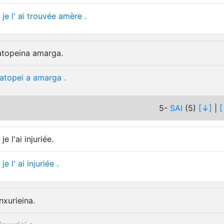
je
l'
ai
trouvée
amère
.
atopeina amarga.
atopei
a
amarga
.
5-
SAI
(5)
[↓]
|
[
 je l'ai injuriée.
je
l'
ai
injuriée
.
nxurieina.