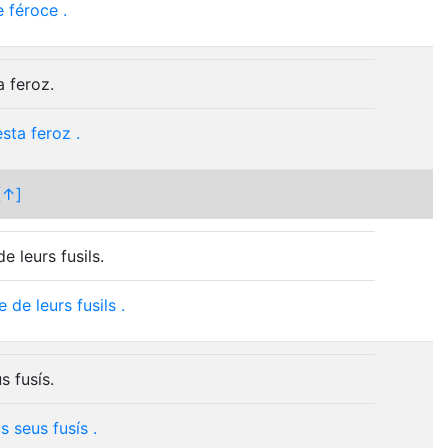
e
féroce
.
a feroz.
esta
feroz
.
[↑]
e leurs fusils.
e
de
leurs
fusils
.
 fusís.
s
seus
fusís
.