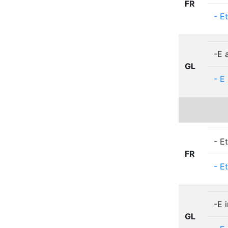
FR
-
Et
-E 
GL
-
E
- Et
FR
-
Et
-E i
GL