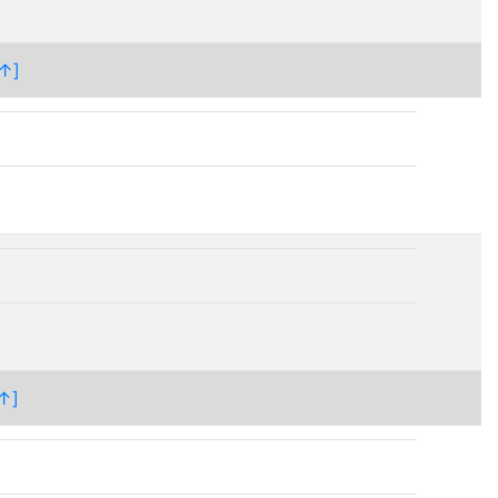
↑]
↑]