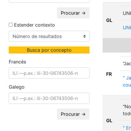
Procurar →
UNH
GL
Estender contexto
UN
Busca por concepto
Francés
"Ja
FR
"
Ja
cou
Galego
"No
tod
Procurar →
GL
"
E