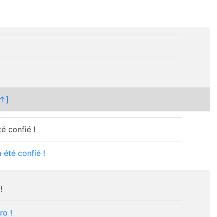
↑]
é confié !
a
été
confié
!
!
ro
!