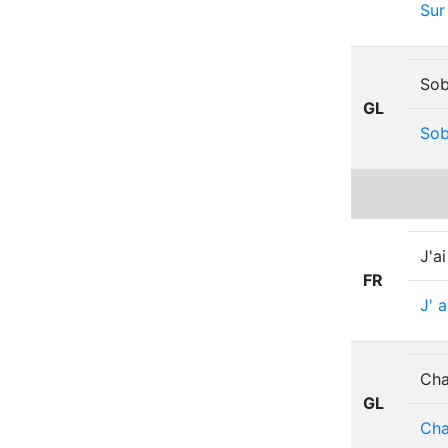
Sur
Sob
GL
Sob
J'a
FR
J'
a
Cha
GL
Ch