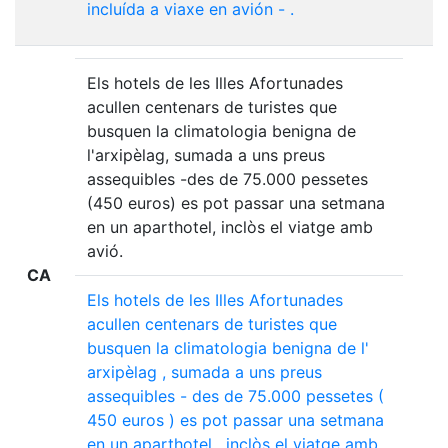
incluída
a
viaxe
en
avión
-
.
Els hotels de les Illes Afortunades
acullen centenars de turistes que
busquen la climatologia benigna de
l'arxipèlag, sumada a uns preus
assequibles -des de 75.000 pessetes
(450 euros) es pot passar una setmana
en un aparthotel, inclòs el viatge amb
avió.
CA
Els
hotels
de
les
Illes
Afortunades
acullen
centenars
de
turistes
que
busquen
la
climatologia
benigna
de
l'
arxipèlag
,
sumada
a
uns
preus
assequibles
-
des
de
75.000
pessetes
(
450
euros
)
es
pot
passar
una
setmana
en
un
aparthotel
,
inclòs
el
viatge
amb