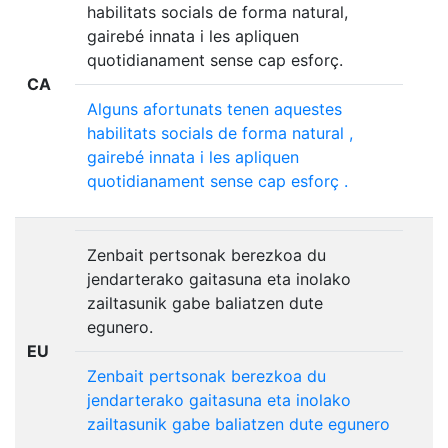
habilitats socials de forma natural,
gairebé innata i les apliquen
quotidianament sense cap esforç.
CA
Alguns
afortunats
tenen
aquestes
habilitats
socials
de
forma
natural
,
gairebé
innata
i
les
apliquen
quotidianament
sense
cap
esforç
.
Zenbait pertsonak berezkoa du
jendarterako gaitasuna eta inolako
zailtasunik gabe baliatzen dute
egunero.
EU
Zenbait
pertsonak
berezkoa
du
jendarterako
gaitasuna
eta
inolako
zailtasunik
gabe
baliatzen
dute
egunero