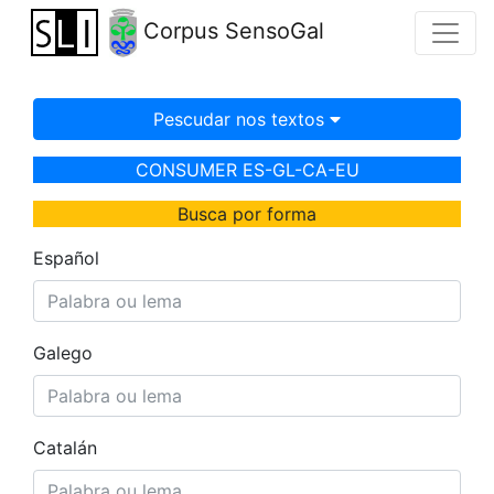
Corpus SensoGal
Pescudar nos textos
CONSUMER ES-GL-CA-EU
Busca por forma
Español
Galego
Catalán