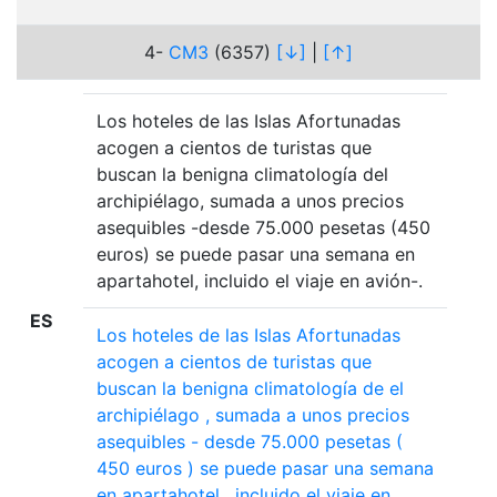
4-
CM3
(6357)
[↓]
|
[↑]
Los hoteles de las Islas Afortunadas
acogen a cientos de turistas que
buscan la benigna climatología del
archipiélago, sumada a unos precios
asequibles -desde 75.000 pesetas (450
euros) se puede pasar una semana en
apartahotel, incluido el viaje en avión-.
ES
Los
hoteles
de
las
Islas
Afortunadas
acogen
a
cientos
de
turistas
que
buscan
la
benigna
climatología
de
el
archipiélago
,
sumada
a
unos
precios
asequibles
-
desde
75.000
pesetas
(
450
euros
)
se
puede
pasar
una
semana
en
apartahotel
,
incluido
el
viaje
en