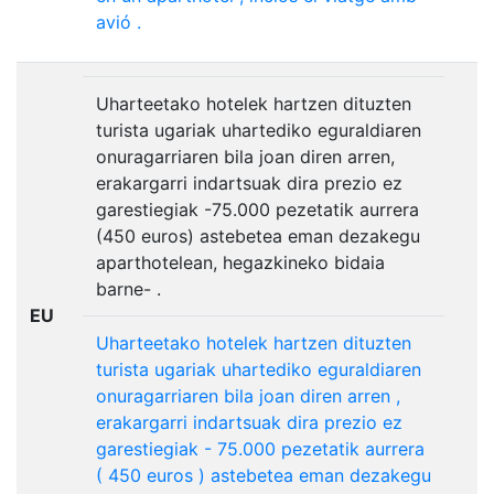
avió
.
Uharteetako hotelek hartzen dituzten
turista ugariak uhartediko eguraldiaren
onuragarriaren bila joan diren arren,
erakargarri indartsuak dira prezio ez
garestiegiak -75.000 pezetatik aurrera
(450 euros) astebetea eman dezakegu
aparthotelean, hegazkineko bidaia
barne- .
EU
Uharteetako
hotelek
hartzen
dituzten
turista
ugariak
uhartediko
eguraldiaren
onuragarriaren
bila
joan
diren
arren
,
erakargarri
indartsuak
dira
prezio
ez
garestiegiak
-
75.000
pezetatik
aurrera
(
450
euros
)
astebetea
eman
dezakegu