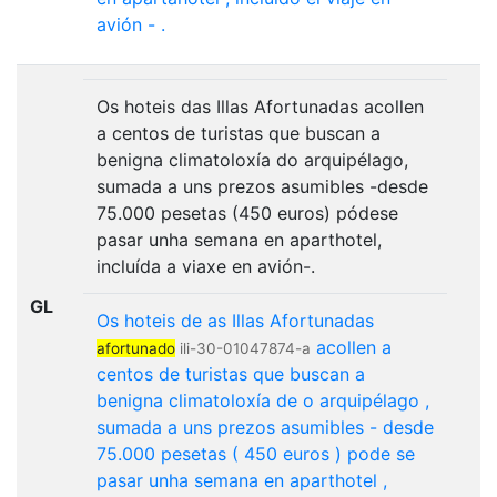
avión
-
.
Os hoteis das Illas Afortunadas acollen
a centos de turistas que buscan a
benigna climatoloxía do arquipélago,
sumada a uns prezos asumibles -desde
75.000 pesetas (450 euros) pódese
pasar unha semana en aparthotel,
incluída a viaxe en avión-.
GL
Os
hoteis
de
as
Illas
Afortunadas
acollen
a
afortunado
ili-30-01047874-a
centos
de
turistas
que
buscan
a
benigna
climatoloxía
de
o
arquipélago
,
sumada
a
uns
prezos
asumibles
-
desde
75.000
pesetas
(
450
euros
)
pode
se
pasar
unha
semana
en
aparthotel
,