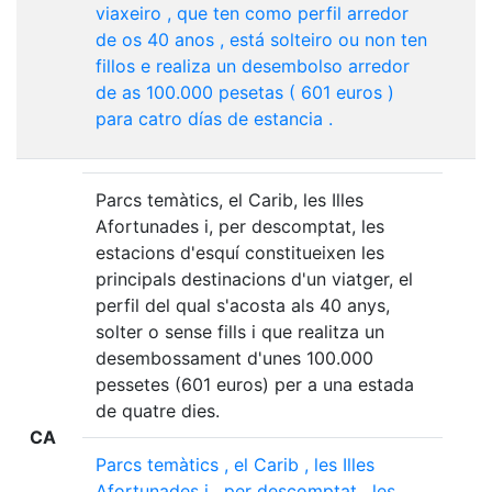
viaxeiro
,
que
ten
como
perfil
arredor
de
os
40
anos
,
está
solteiro
ou
non
ten
fillos
e
realiza
un
desembolso
arredor
de
as
100.000
pesetas
(
601
euros
)
para
catro
días
de
estancia
.
Parcs temàtics, el Carib, les Illes
Afortunades i, per descomptat, les
estacions d'esquí constitueixen les
principals destinacions d'un viatger, el
perfil del qual s'acosta als 40 anys,
solter o sense fills i que realitza un
desembossament d'unes 100.000
pessetes (601 euros) per a una estada
de quatre dies.
CA
Parcs
temàtics
,
el
Carib
,
les
Illes
Afortunades
i
,
per
descomptat
,
les