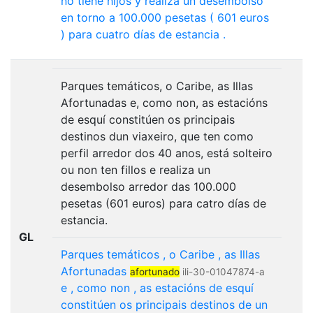
no
tiene
hijos
y
realiza
un
desembolso
en
torno
a
100.000
pesetas
(
601
euros
)
para
cuatro
días
de
estancia
.
Parques temáticos, o Caribe, as Illas
Afortunadas e, como non, as estacións
de esquí constitúen os principais
destinos dun viaxeiro, que ten como
perfil arredor dos 40 anos, está solteiro
ou non ten fillos e realiza un
desembolso arredor das 100.000
pesetas (601 euros) para catro días de
estancia.
GL
Parques
temáticos
,
o
Caribe
,
as
Illas
Afortunadas
afortunado
ili-30-01047874-a
e
,
como
non
,
as
estacións
de
esquí
constitúen
os
principais
destinos
de
un