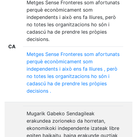
Metges Sense Fronteres som afortunats
perquè econòmicament som
independents i això ens fa lliures, però
no totes les organitzacions ho són i
cadascú ha de prendre les pròpies
decisions.
CA
Metges
Sense
Fronteres
som
afortunats
perquè
econòmicament
som
independents
i
això
ens
fa
lliures
,
però
no
totes
les
organitzacions
ho
són
i
cadascú
ha
de
prendre
les
pròpies
decisions
.
Mugarik Gabeko Sendagileak
erakundea zorioneko da horretan,
ekonomikoki independente izateak libre
egiten baikaitu, baina erakunde guztiak