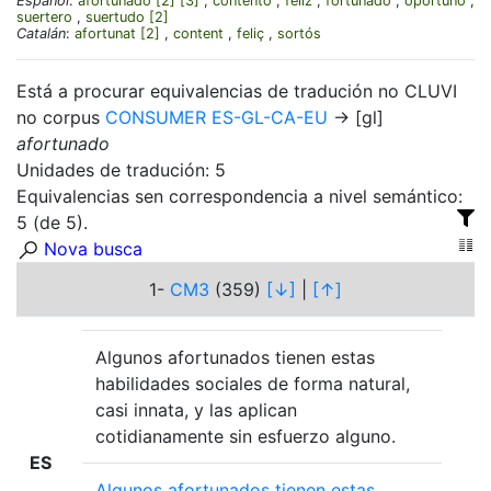
Español
:
afortunado
[2]
[3]
,
contento
,
feliz
,
fortunado
,
oportuno
,
suertero
,
suertudo
[2]
Catalán
:
afortunat
[2]
,
content
,
feliç
,
sortós
Está a procurar equivalencias de tradución no CLUVI
no corpus
CONSUMER ES-GL-CA-EU
→ [gl]
afortunado
Unidades de tradución: 5
Equivalencias sen correspondencia a nivel semántico:
5 (de 5).
Nova busca
1-
CM3
(359)
[↓]
|
[↑]
Algunos afortunados tienen estas
habilidades sociales de forma natural,
casi innata, y las aplican
cotidianamente sin esfuerzo alguno.
ES
Algunos
afortunados
tienen
estas