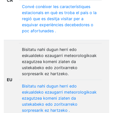
CA
Convé
conèixer
les
característiques
estacionals
en
què
es
troba
el
país
o
la
regió
que
es
desitja
visitar
per
a
esquivar
experiències
decebedores
o
poc
afortunades
.
Bisitatu nahi dugun herri edo
eskualdeko ezaugarri meteorologikoak
ezagutzea komeni ziaten da
ustekabeko edo zoritxarreko
sorpresarik ez hartzeko.
EU
Bisitatu
nahi
dugun
herri
edo
eskualdeko
ezaugarri
meteorologikoak
ezagutzea
komeni
ziaten
da
ustekabeko
edo
zoritxarreko
sorpresarik
ez
hartzeko
.