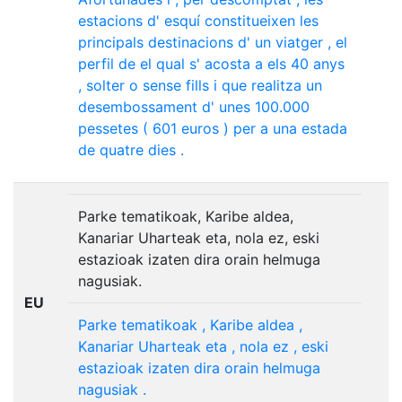
estacions
d'
esquí
constitueixen
les
principals
destinacions
d'
un
viatger
,
el
perfil
de
el
qual
s'
acosta
a
els
40
anys
,
solter
o
sense
fills
i
que
realitza
un
desembossament
d'
unes
100.000
pessetes
(
601
euros
)
per
a
una
estada
de
quatre
dies
.
Parke tematikoak, Karibe aldea,
Kanariar Uharteak eta, nola ez, eski
estazioak izaten dira orain helmuga
nagusiak.
EU
Parke
tematikoak
,
Karibe
aldea
,
Kanariar
Uharteak
eta
,
nola
ez
,
eski
estazioak
izaten
dira
orain
helmuga
nagusiak
.