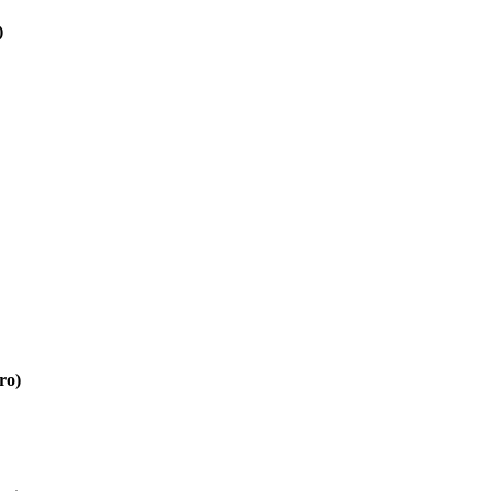
)
ro)