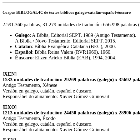
Corpus BIBLOGAL4C de textos bíblicos galego-catalán-español-éuscaro
2.591.360 palabras, 31.279 unidades de tradución: 656.998 palabras (
Galego
: A Biblia, Editorial SEPT, 1989 (Antigo Testamento).
A Biblia / Novo Testamento. Editorial SEPT, 2015.
Catalán
: Bíblia Evangèlica Catalana (BEC), 2000.
Español
: Biblia Reina Valera (RVR1960), 1960.
Éuscaro
: Elizen Arteko Biblia (EAB), 1994, 2004.
[XEN]
1533 unidades de tradución: 29269 palabras (galego) x 35692 pala
Antigo Testamento, Xénese
Versión en galego, catalán, español e éuscaro.
Responsábel do aliñamento: Xavier Gómez Guinovart.
[EXO]
1213 unidades de tradución: 24450 palabras (galego) x 28906 pala
Antigo Testamento, Éxodo
Versión en galego, catalán, español e éuscaro.
Responsábel do aliñamento: Xavier Gómez Guinovart.