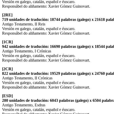
Versión en galego, catalán, español e éuscaro.
Responsábel do aliñamento: Xavier Gómez Guinovart.
[2RE]
719 unidades de tradución: 18744 palabras (galego) x 21618 palab
Antigo Testamento, II Reis
Versión en galego, catalán, español e éuscaro.
Responsábel do aliñamento: Xavier Gómez Guinovart.
[1CR]
942 unidades de tradución: 16690 palabras (galego) x 18544 palab
Antigo Testamento, I Crónicas
Versión en galego, catalán, español e éuscaro.
Responsábel do aliñamento: Xavier Gómez Guinovart.
[2CR]
822 unidades de tradución: 19529 palabras (galego) x 24760 palab
Antigo Testamento, II Crónicas
Versión en galego, catalán, español e éuscaro.
Responsábel do aliñamento: Xavier Gómez Guinovart.
[ESD]
280 unidades de tradución: 6043 palabras (galego) x 6504 palabra
Antigo Testamento, Esdras
Versión en galego, catalán, español e éuscaro.