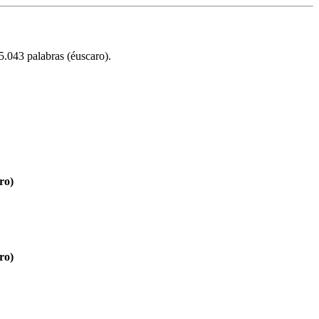
5.043 palabras (éuscaro).
ro)
ro)