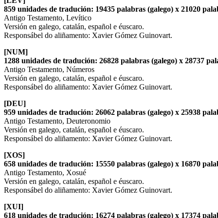
[LEV]
859 unidades de tradución: 19435 palabras (galego) x 21020 palab
Antigo Testamento, Levítico
Versión en galego, catalán, español e éuscaro.
Responsábel do aliñamento: Xavier Gómez Guinovart.
[NUM]
1288 unidades de tradución: 26828 palabras (galego) x 28737 pala
Antigo Testamento, Números
Versión en galego, catalán, español e éuscaro.
Responsábel do aliñamento: Xavier Gómez Guinovart.
[DEU]
959 unidades de tradución: 26062 palabras (galego) x 25938 palab
Antigo Testamento, Deuteronomio
Versión en galego, catalán, español e éuscaro.
Responsábel do aliñamento: Xavier Gómez Guinovart.
[XOS]
658 unidades de tradución: 15550 palabras (galego) x 16870 palab
Antigo Testamento, Xosué
Versión en galego, catalán, español e éuscaro.
Responsábel do aliñamento: Xavier Gómez Guinovart.
[XUI]
618 unidades de tradución: 16274 palabras (galego) x 17374 palab