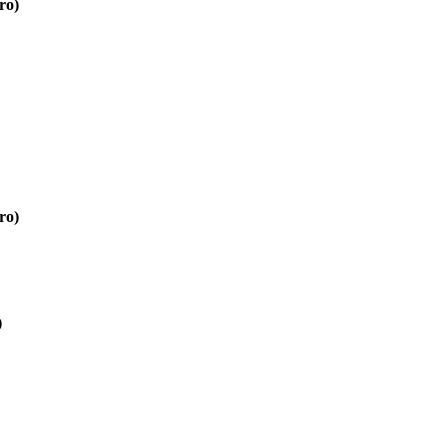
ro)
ro)
)