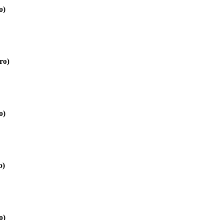
o)
ro)
o)
o)
o)