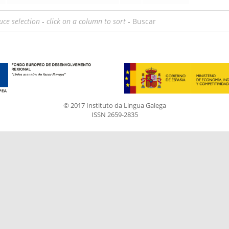
uce selection
-
click on a column to sort
-
Buscar
© 2017 Instituto da Lingua Galega
ISSN 2659-2835