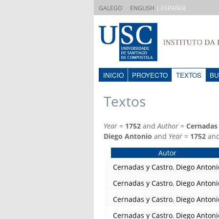
|
GALEGO
ENGLISH
| ESPAÑOL
INICIO
PROYECTO
TEXTOS
BU
Textos
Year
=
1752
and
Author
=
Cernadas 
Diego Antonio
and
Year
=
1752
an
Autor
Cernadas y Castro
,
Diego Antoni
Cernadas y Castro
,
Diego Antoni
Cernadas y Castro
,
Diego Antoni
Cernadas y Castro
,
Diego Antoni