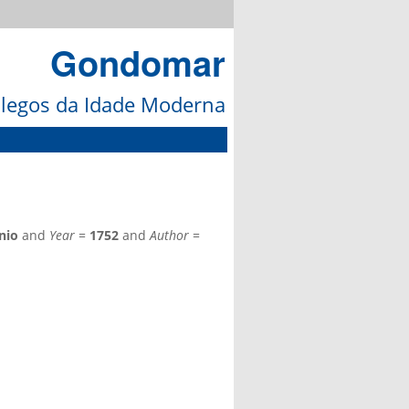
Gondomar
galegos da Idade Moderna
nio
and
Year
=
1752
and
Author
=