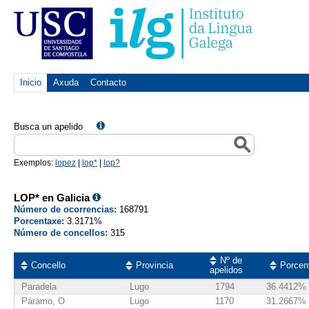
Inicio
Axuda
Contacto
Busca un apelido
Exemplos:
lopez
|
lop*
|
lop?
LOP* en Galicia
Número de ocorrencias:
168791
Porcentaxe:
3.3171%
Número de concellos:
315
Nº de
Concello
Provincia
Porcen
apelidos
Paradela
Lugo
1794
36.4412%
Páramo, O
Lugo
1170
31.2667%