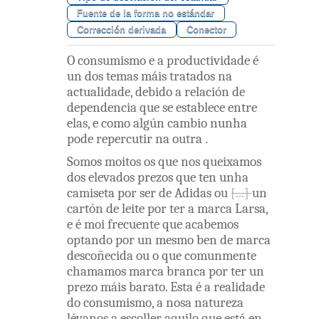
Fuente de la forma no estándar
Corrección derivada
Conector
O
consumismo
e
a
productividade
é
un
dos
temas
máis
tratados
na
actualidade
,
debido
a
relación
de
dependencia
que
se
establece
entre
elas
,
e
como
algún
cambio
nunha
pode
repercutir
na
outra
.
Somos
moitos
os
que
nos
queixamos
dos
elevados
prezos
que
ten
unha
camiseta
por
ser
de
Adidas
ou
un
cartón
de
leite
por
ter
a
marca
Larsa
,
e
é
moi
frecuente
que
acabemos
optando
por
un
mesmo
ben
de
marca
descoñecida
ou
o
que
comunmente
chamamos
marca
branca
por
ter
un
prezo
máis
barato
.
Esta
é
a
realidade
do
consumismo
,
a
nosa
natureza
lévanos
a
escoller
aquilo
que
está
en