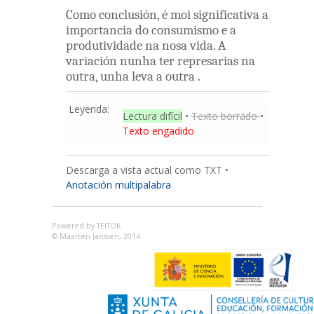
Como
conclusión
,
é
moi
significativa
a
importancia
do
consumismo
e
a
produtividade
na
nosa
vida
.
A
variación
nunha
ter
represarias
na
outra
,
unha
leva
a
outra
.
Leyenda:
Lectura difícil
•
Texto borrado
•
Texto engadido
Descarga a vista actual como TXT
•
Anotación multipalabra
Powered by TEITOK
© Maarten Janssen, 2014