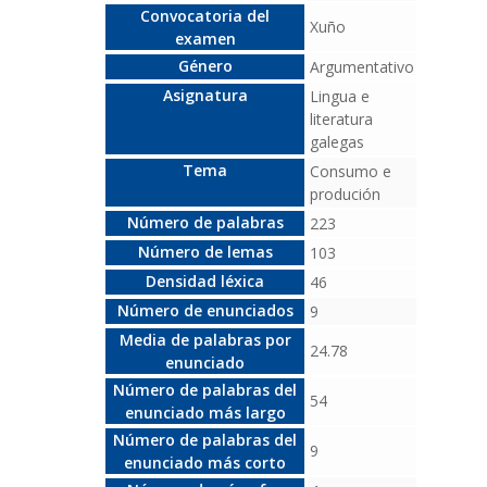
Convocatoria del
Xuño
examen
Género
Argumentativo
Asignatura
Lingua e
literatura
galegas
Tema
Consumo e
produción
Número de palabras
223
Número de lemas
103
Densidad léxica
46
Número de enunciados
9
Media de palabras por
24.78
enunciado
Número de palabras del
54
enunciado más largo
Número de palabras del
9
enunciado más corto