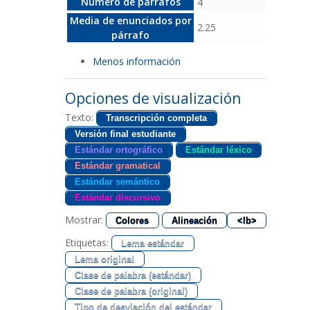
Número de párrafos
4
Media de enunciados por
2.25
párrafo
Menos información
Opciones de visualización
Texto:
Transcripción completa
Versión final estudiante
Estándar ortográfico
Estándar léxico
Estándar gramatical
Estándar semántico
Estándar discursivo
Mostrar:
Colores
Alineación
<lb>
Etiquetas:
Lema estándar
Lema original
Clase de palabra (estándar)
Clase de palabra (original)
Tipo de desviación del estándar