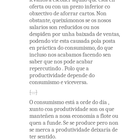
oferta
ou
con un
prezo
inferior
co
obxectivo
de
aforrar
cartos
.
Non
obstante
,
queixámonos
se
os
nosos
salarios
son
reducidos
ou
nos
despiden
por
unha
baixada
de
ventas
,
podendo
vir
esta
causada
pola
posta
en
práctica
do
consumismo
,
do
que
incluso
nos
acabamos
facendo
sen
saber
que
nos
pode
acabar
repercutindo
.
Polo
que
a
productividade
depende
do
consumismo
e
viceversa
.
O
consumismo
está
a
orde
do
día
,
xunto coa
produtividade
son
os
que
manteñen
a
nosa
economía
a
flote
ou
quen
a
funde
.
Se
se
produce
pero
non
se
merca
a
produtividade
deixaría
de
ter
sentido
.