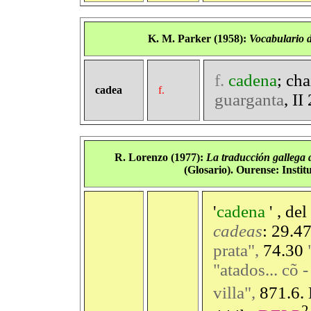
K. M. Parker (1958):
Vocabulario
f.
cadena
; ch
cadea
f.
guarganta
, II
R. Lorenzo (1977):
La
traducción
gallega
(Glosario). Ourense: Insti
'
cadena
' , del
cadeas
: 29.4
prata",
74.30
"atados... cõ -
villa",
871.6.