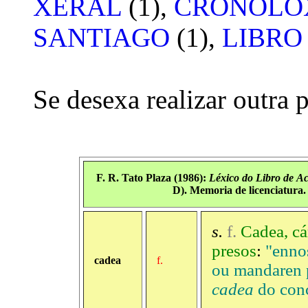
XERAL
(1),
CRONOLO
SANTIAGO
(1),
LIBRO
Se desexa realizar outra 
F. R. Tato Plaza (1986):
Léxico
do
Libro
de
Ac
D). Memoria de licenciatura.
s.
f.
Cadea, cá
presos
:
"enno
cadea
f.
ou mandaren p
cadea
do conç