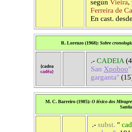
según
Vieira
,
Ferreira de C
En cast. desd
R. Lorenzo (1968):
Sobre
cronologi
.-
CADEIA
(
{cadea
San
Xpoboo
cadẽa}
garganta"
(15
M. C. Barreiro (1985):
O
léxico
dos
Miragre
Santi
.-
subst.
"
cad