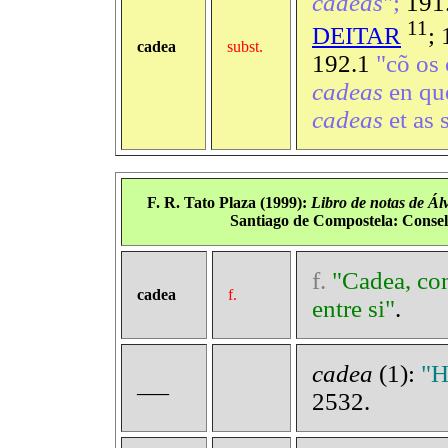
cadeas
";
191
11
DEITAR
;
cadea
subst.
192.1
"cõ os
cadeas
en qu
cadeas
et as s
F. R. Tato Plaza (1999):
Libro
de
notas
de
Ál
Santiago de Compostela: Consell
f.
"Cadea, con
cadea
f.
entre si"
.
cadea
(1):
"
____
2532.