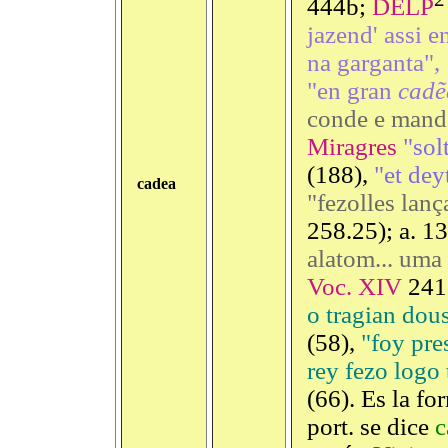
444b;
DELP
jazend' assi 
na garganta",
"en gran
cadẽ
conde e man
Miragres
"sol
(188),
"et de
cadea
"fezolles lan
258.25); a. 1
alatom... uma
Voc. XIV
241
o tragian dou
(58),
"foy pre
rey fezo logo
(66). Es la fo
port. se dice
c