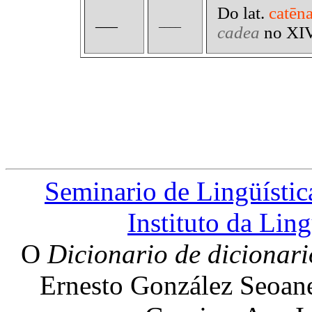
Do lat.
catēn
____
____
cadea
no XIV
Seminario de Lingüístic
Instituto da Lin
O
Dicionario de dicionar
Ernesto González Seoane