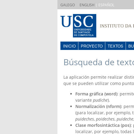
|
GALEGO
ENGLISH
| ESPAÑOL
INICIO
PROYECTO
TEXTOS
BU
Búsqueda de text
La aplicación permite realizar dist
que se pueden utilizar como punto
Forma gráfica (word)
: permit
variante
pudiche
).
Normalización (nform)
: perm
(para localizar, por ejemplo,
puideches
,
poideches
,
puideche
Clase morfosintáctica (pos)
:
localizar, por ejemplo, toda