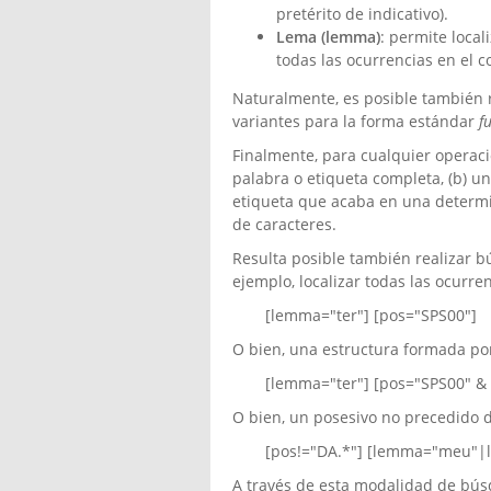
pretérito de indicativo).
Lema (lemma)
: permite local
todas las ocurrencias en el 
Naturalmente, es posible también 
variantes para la forma estándar
f
Finalmente, para cualquier operac
palabra o etiqueta completa, (b) u
etiqueta que acaba en una determi
de caracteres.
Resulta posible también realizar 
ejemplo, localizar todas las ocurre
[lemma="ter"] [pos="SPS00"]
O bien, una estructura formada po
[lemma="ter"] [pos="SPS00" &
O bien, un posesivo no precedido 
[pos!="DA.*"] [lemma="meu"
A través de esta modalidad de bús