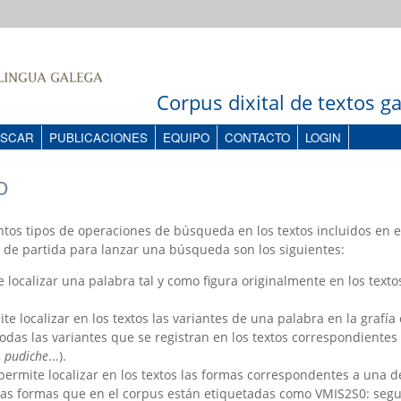
Corpus dixital de textos 
SCAR
PUBLICACIONES
EQUIPO
CONTACTO
LOGIN
o
intos tipos de operaciones de búsqueda en los textos incluidos en e
 de partida para lanzar una búsqueda son los siguientes:
e localizar una palabra tal y como figura originalmente en los textos
ite localizar en los textos las variantes de una palabra en la grafí
 todas las variantes que se registran en los textos correspondiente
,
pudiche
...).
 permite localizar en los textos las formas correspondentes a una
s las formas que en el corpus están etiquetadas como VMIS2S0: seg