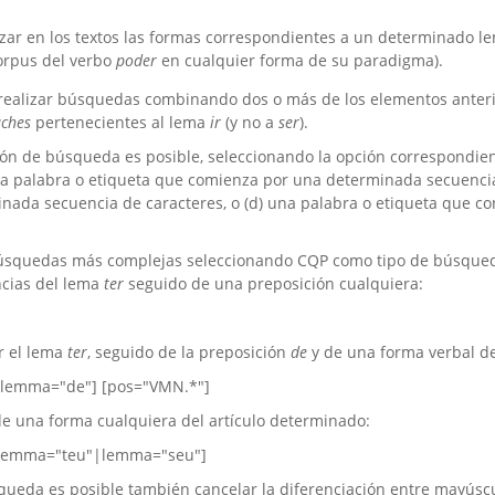
izar en los textos las formas correspondientes a un determinado le
corpus del verbo
poder
en cualquier forma de su paradigma).
realizar búsquedas combinando dos o más de los elementos anterio
uches
pertenecientes al lema
ir
(y no a
ser
).
ión de búsqueda es posible, seleccionando la opción correspondien
na palabra o etiqueta que comienza por una determinada secuencia 
nada secuencia de caracteres, o (d) una palabra o etiqueta que c
búsquedas más complejas seleccionando CQP como tipo de búsqueda
ncias del lema
ter
seguido de una preposición cualquiera:
r el lema
ter
, seguido de la preposición
de
y de una forma verbal de 
 lemma="de"] [pos="VMN.*"]
de una forma cualquiera del artículo determinado:
|lemma="teu"|lemma="seu"]
queda es posible también cancelar la diferenciación entre mayúsc