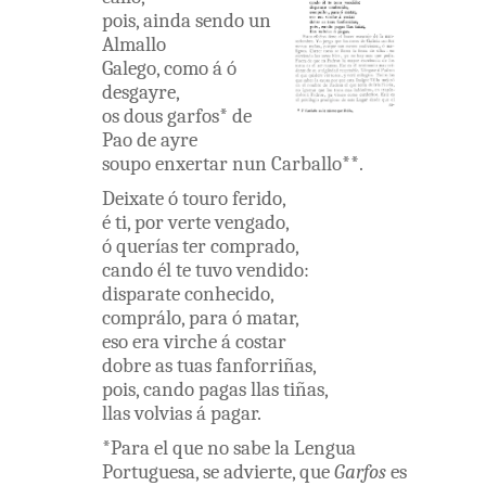
pois
,
ainda
sendo
un
Almallo
Galego
,
como
á ó
desgayre
,
os
dous
garfos
*
de
Pao
de
ayre
soupo
enxertar
nun
Carballo
**
.
Deixate
ó
touro
ferido
,
é
ti
,
por
verte
vengado
,
ó
querías
ter
comprado
,
cando
él
te
tuvo
vendido
:
disparate
conhecido
,
comprálo
,
para
ó
matar
,
eso
era
virche
á
costar
dobre
as
tuas
fanforriñas
,
pois
,
cando
pagas
llas
tiñas
,
llas
volvias
á
pagar
.
*
Para
el
que
no
sabe
la
Lengua
Portuguesa
,
se
advierte
,
que
Garfos
es