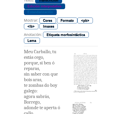
Texto:
Transcrición
Edición interpretativa
Estandarización
Mostrar:
Cores
Formato
<pb>
<lb>
Imaxes
Anotación:
Etiqueta morfosintáctica
Lema
Meu
Carballo
,
tu
estás
cego
,
porque
,
si
ben
ó
reparas
,
sin
saber
con
que
bois
aras
,
te
zombas
do
boy
galego
:
agora
sabrás
,
Borrego
,
adonde
te
aperta
ó
callo
,