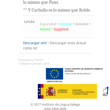
lo
mismo
que
Puas
.
**
Y
Carballo
es
lo
mismo
que
Roble
.
Lenda:
Expanded
•
Unclear
•
Deleted
•
Added
•
Supplied
Descargar xml
•
Descargar vista actual
como txt
Powered by TEITOK
© Maarten Janssen, 2014
© 2017 Instituto da Lingua Galega
ISSN 2659-2835