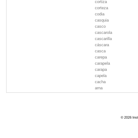
cortiza
corteza
codia
casquia
casco
cascarola
cascarilla
cáscara
casca
carepa
carapela
carapa
capela
cacha
arna
© 2026 Inst