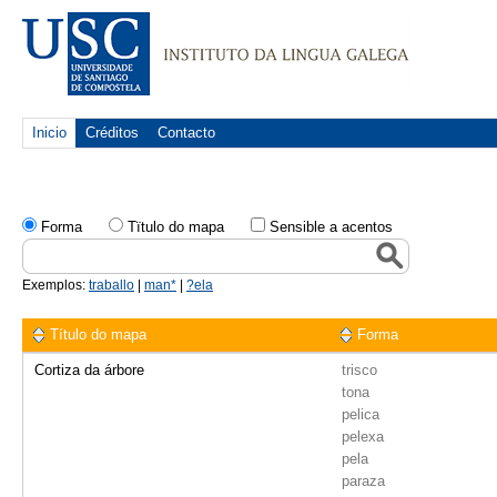
Inicio
Créditos
Contacto
Forma
Tïtulo do mapa
Sensible a acentos
Exemplos:
traballo
|
man*
|
?ela
Título do mapa
Forma
Cortiza da árbore
trisco
tona
pelica
pelexa
pela
paraza