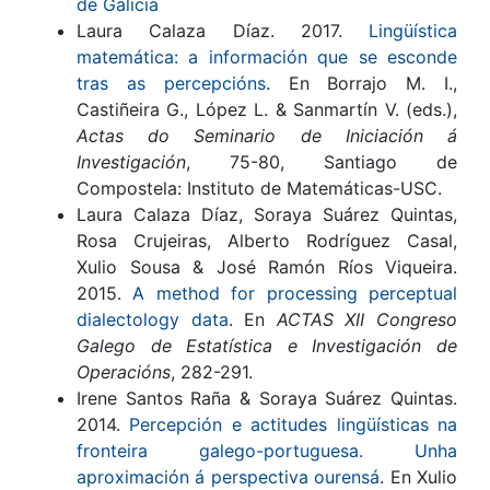
de Galicia
Laura Calaza Díaz. 2017.
Lingüística
matemática: a información que se esconde
tras as percepcións
. En Borrajo M. I.,
Castiñeira G., López L. & Sanmartín V. (eds.),
Actas do Seminario de Iniciación á
Investigación
, 75-80, Santiago de
Compostela: Instituto de Matemáticas-USC.
Laura Calaza Díaz, Soraya Suárez Quintas,
Rosa Crujeiras, Alberto Rodríguez Casal,
Xulio Sousa & José Ramón Ríos Viqueira.
2015.
A method for processing perceptual
dialectology data
. En
ACTAS XII Congreso
Galego de Estatística e Investigación de
Operacións
, 282-291.
Irene Santos Raña & Soraya Suárez Quintas.
2014.
Percepción e actitudes lingüísticas na
fronteira galego-portuguesa. Unha
aproximación á perspectiva ourensá
. En Xulio