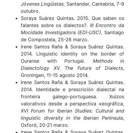
Jóvenes Lingüistas
, Santander, Cantabria, 7-9
outubro.
Soraya Suárez Quintas. 2015. Que saben os
falantes sobre os dialectos?.
III Encontro da
Mocidade Investigadora (EDI-USC)
, Santiago
de Compostela, 25-26 marzo.
Irene Santos Raña & Soraya Suárez Quintas.
2014. Linguistic identity on the border of
Ourense with Portugal.
Methods in
Dialectology XV. The Future of Dialects
,
Groningen, 11-15 agosto 2014.
Irene Santos Raña & Soraya Suárez Quintas.
2014. Identidade e prescrición dialectal na
fronteira galego-portuguesa. Xuízos
valorativos desde a perspectiva xeográfica,
XVI Forum for Iberian Studies: Cultural and
linguistic diversity in the Iberian Peninsula
,
Oxford, 20-21 marzo.
Irene Santos Raña & Soraya Suárez Quintas.