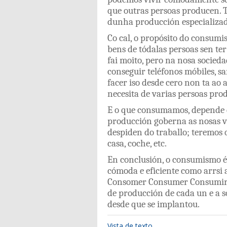
que
outras
persoas
producen
.
dunha
producción
especializa
Co
cal
,
o
propósito
do
consumi
bens
de
tódalas
persoas
sen
te
fai
moito
,
pero
na
nosa
socied
conseguir
teléfonos
móbiles
,
s
facer
iso
desde
cero
non
ta
ao
necesita
de
varias
persoas
pro
E
o
que
consumamos
,
depende
producción
goberna
as
nosas
v
despiden
do
traballo
;
teremos
casa
,
coche
,
etc
.
En
conclusión
,
o
consumismo
cómoda
e
eficiente
como
arrsi
Consomer
Consumer
Consumi
de
producción
de
cada
un
e
a
s
desde
que
se
implantou
.
Vista de texto