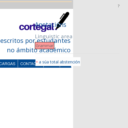
?
Anotacións
Linguistic area
escritos por estudantes
Grammar
no ámbito académico
▪
a súa total abstención
CARGAS
CONTACTO
LOGIN