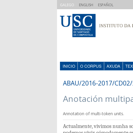
|
|
GALEGO
ENGLISH
ESPAÑOL
INICIO
O CORPUS
AXUDA
TEX
ABAU/2016-2017/CD02/
Anotación multip
Annotation of multi-token units.
Actualmente
,
vivimos
nunha
s
podemos
vivir
cómodamente
s