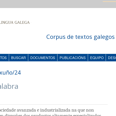
Corpus de textos galegos 
TOS
BUSCAR
DOCUMENTOS
PUBLICACIÓNS
EQUIPO
DES
xuño/24
alabra
ociedade
avanzada
e
industrializada
na
que
non
en
dispoñer
dos
productos
altamente
especializados