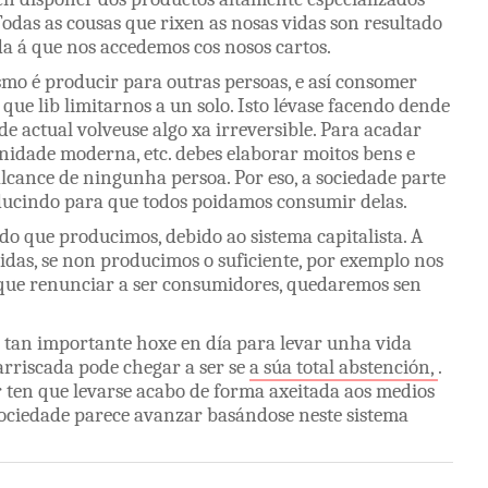
Todas
as
cousas
que
rixen
as
nosas
vidas
son
resultado
da
á
que
nos
accedemos
cos
nosos
cartos
.
smo
é
producir
para
outras
persoas
,
e
así
consomer
r
que
lib
limitarnos
a
un
solo
.
Isto
lévase
facendo
dende
ade
actual
volveuse
algo
xa
irreversible
.
Para
acadar
anidade
moderna
,
etc
.
debes
elaborar
moitos
bens
e
alcance
de
ningunha
persoa
.
Por
eso
,
a
sociedade
parte
ducindo
para
que
todos
poidamos
consumir
delas
.
do
que
producimos
,
debido
ao
sistema
capitalista
.
A
idas
,
se
non
producimos
o
suficiente
,
por
exemplo
nos
que
renunciar
a
ser
consumidores
,
quedaremos
sen
é
tan
importante
hoxe
en
día
para
levar
unha
vida
arriscada
pode
chegar
a
ser
se
a
súa
total
abstención,
.
r
ten
que
levarse acabo
de
forma
axeitada
aos
medios
ociedade
parece
avanzar
basándose
neste
sistema