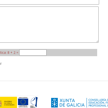
ica: 8 + 2 =
!