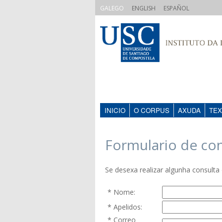
|
|
GALEGO
ENGLISH
ESPAÑOL
INICIO
O CORPUS
AXUDA
TEX
Formulario de co
Se desexa realizar algunha consulta 
* Nome:
* Apelidos:
* Correo