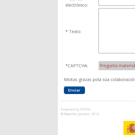
electrónico:
* Texto:
Pregunta matemát
*CAPTCHA:
Moitas grazas pola súa colaboración
Powered by TEITOK
© Maarten Janssen, 2014