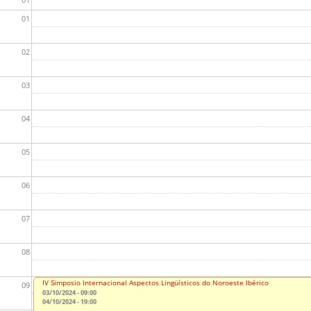
01
02
03
04
05
06
07
08
IV Simposio Internacional Aspectos Lingüísticos do Noroeste Ibérico
09
03/10/2024 - 09:00
04/10/2024 - 19:00