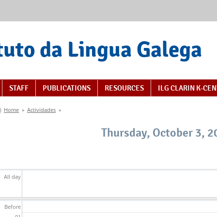
tuto da Lingua Galega
STAFF
PUBLICATIONS
RESOURCES
ILG CLARIN K-CE
You are here
Home
»
Actividades
»
Thursday, October 3, 2
All day
Before
01