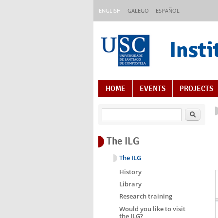
Skip to main content
ENGLISH
GALEGO
ESPAÑOL
Insti
Content Index
HOME
EVENTS
PROJECTS
Search
The ILG
The ILG
History
Library
Research training
Would you like to visit
the ILG?