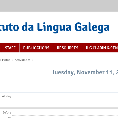
tuto da Lingua Galega
STAFF
PUBLICATIONS
RESOURCES
ILG CLARIN K-CE
You are here
Home
»
Actividades
»
Tuesday, November 11, 
All day
Before
01