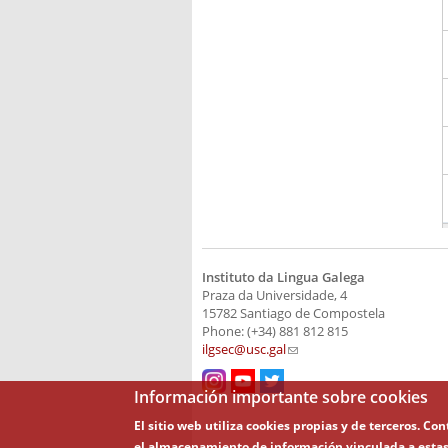
Instituto da Lingua Galega
Praza da Universidade, 4
15782 Santiago de Compostela
Phone: (+34) 881 812 815
ilgsec@usc.gal
(link sends e-mail)
Información importante sobre cookies
El sitio web utiliza cookies propias y de terceros. C
el almacenamiento de información vinculada a estas