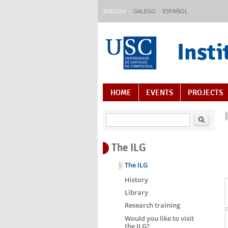
Skip to main content
ENGLISH
GALEGO
ESPAÑOL
Insti
Content Index
HOME
EVENTS
PROJECTS
Search
The ILG
The ILG
History
Library
Research training
Would you like to visit
the ILG?