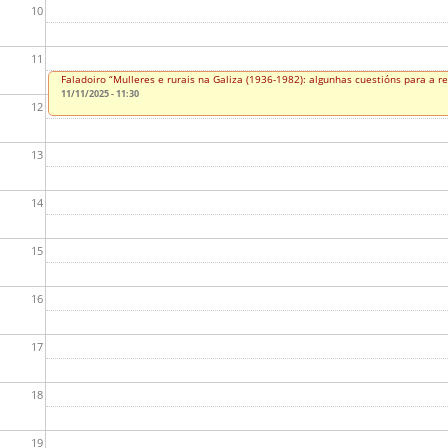
10
11
Faladoiro “Mulleres e rurais na Galiza (1936-1982): algunhas cuestións para a re
11/11/2025 - 11:30
12
13
14
15
16
17
18
19