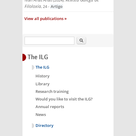
Iván Arias Arias
(
2024
):
Filoloxía
, 24
-
Artigo
View all publications
Search
The ILG
The ILG
History
Library
Research training
Would you like to visit the ILG?
Annual reports
News
Directory