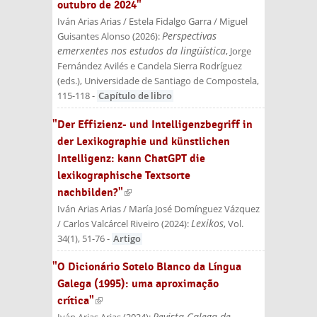
outubro de 2024"
Iván Arias Arias / Estela Fidalgo Garra / Miguel
Perspectivas
Guisantes Alonso
(
2026
):
emerxentes nos estudos da lingüística
, Jorge
Fernández Avilés e Candela Sierra Rodríguez
(eds.)
, Universidade de Santiago de Compostela
,
115-118
-
Capítulo de libro
"Der Effizienz- und Intelligenzbegriff in
der Lexikographie und künstlichen
Intelligenz: kann ChatGPT die
lexikographische Textsorte
nachbilden?"
(link is external)
Iván Arias Arias / María José Domínguez Vázquez
Lexikos
/ Carlos Valcárcel Riveiro
(
2024
):
, Vol.
34(1), 51-76
-
Artigo
"O Dicionário Sotelo Blanco da Língua
Galega (1995): uma aproximação
crítica"
(link is external)
Revista Galega de