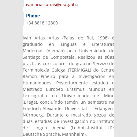
ivanarias.arias@usc.gal
(link sends e-mail)
Phone
+34 8818 12809
Iván Arias Arias (Palas de Rei, 1998) é
graduado en Linguas e Literaturas
Modernas (Alemán) pola Universidade de
Santiago de Compostela. Realizou as súas
prácticas curriculares do grao no Servizo de
Terminoloxía Galega (TERMIGAL) do Centro
Ramón Piñeiro para a Investigación en
Humanidades. Posteriormente estudou o
Mestrado Europeo Erasmus Mundus en
Lexicografía na Universidade de Miño
(Braga), concluíndo tamén un semestre na
Friedrich-Alexander-Universität Erlangen-
Nürnberg. Durante o mestrado, gozou de
dúas estadías de investigación no Instituto
de Lingua Alemá (Leibniz-Institut für
Deutsche Sprache, Mannheim).