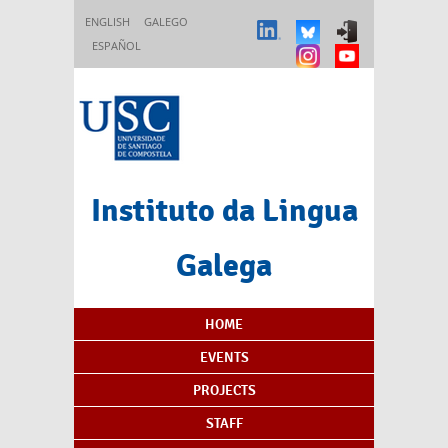
Skip to main content
ENGLISH
GALEGO
ESPAÑOL
Instituto da Lingua
Galega
Content Index
HOME
EVENTS
PROJECTS
STAFF