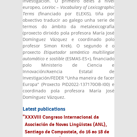
investigación. O primeiro deles a nivel
europeo,
LexVoc – Vocabulary of Lexicographic
Terms
(financiado por ELEXIS), tiña por
obxectivo traducir ao galego unha serie de
termos do ámbito da metalexicografía
(proxecto dirixido pola profesora María José
Domínguez Vázquez e coordinado polo
profesor Simon Krek). O segundo é o
proxecto
Etiquetador semántico multilingüe
automático e sostible
(ESMAS-ES+), financiado
polo Ministerio de Ciencia e
Innovación/Axencia Estatal de
Investigación/FEDER "Unha maneira de facer
Europa" (Proxecto PID2022-137170OB-I00) e
coordinado pola profesora María José
Domínguez Vázquez.
Latest publications
"XXXVIII Congreso Internacional da
Asociación de Novas Lingüistas (ANL),
Santiago de Compostela, do 16 ao 18 de