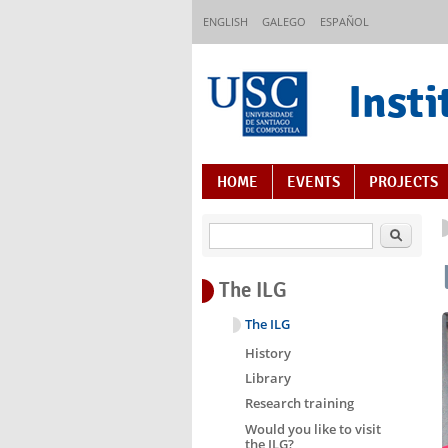
Skip to main content
ENGLISH
GALEGO
ESPAÑOL
Insti
Content Index
HOME
EVENTS
PROJECTS
Search
The ILG
The ILG
History
Library
Research training
Would you like to visit
the ILG?