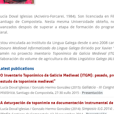
Lucía Doval Iglesias (Aciveiro-Forcarei, 1984). Son licenciada en 
Santiago de Compostela. Nesta mesma Universidade obteño, n
Avanzados despois de superar a etapa de formación do progra
Xeral.
Estou vinculada ao Instituto da Lingua Galega desde o ano 2008 c
Tesouro Medieval Informatizado da Lingua Galega
dirixido por Xavier
tamén no proxecto
Inventario Toponímico da Galicia Medieval (IT
elaboración do volume de agricultura do
Atlas Lingüístico Galego
(AL
Latest publications
"O Inventario Toponímico da Galicia Medieval (ITGM): pasado, pr
estudo da toponimia medieval"
Gallæcia - III Congr
Lucía Doval Iglesias / Gonzalo Hermo González
(
2015
):
Histórica
, Santiago de Compostela, 27-30 xullo 2015
-
Presentación
"A deturpación da toponimia na documentación instrumental de 
Simposio ILG 2014: 
Lucía Doval Iglesias / Gonzalo Hermo González
(
2014
):
Media