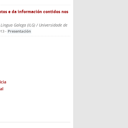
ntos e da información contidos nos
a Lingua Galega (ILG) / Universidade de
013
-
Presentación
icia
al