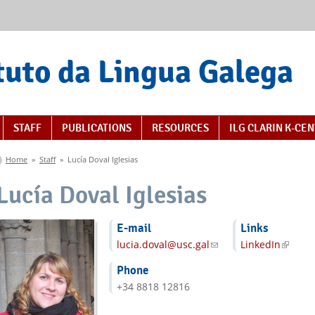
tuto da Lingua Galega
STAFF
PUBLICATIONS
RESOURCES
ILG CLARIN K-CE
You are here
Home
»
Staff
»
Lucía Doval Iglesias
Lucía Doval Iglesias
E-mail
Links
lucia.doval@usc.gal
(link sends e-mail)
LinkedIn
(link is
Phone
+34 8818 12816