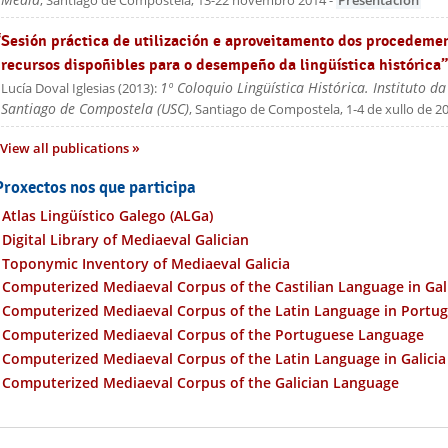
, Santiago de Compostela, 13-22 novembro 2014
-
Presentación
“Sesión práctica de utilización e aproveitamento dos procedeme
recursos dispoñibles para o desempeño da lingüística histórica”
1º Coloquio Lingüística Histórica. Instituto d
Lucía Doval Iglesias
(
2013
):
Santiago de Compostela (USC)
, Santiago de Compostela, 1-4 de xullo de 2
View all publications
Proxectos nos que participa
Atlas Lingüístico Galego (ALGa)
Digital Library of Mediaeval Galician
Toponymic Inventory of Mediaeval Galicia
Computerized Mediaeval Corpus of the Castilian Language in Gal
Computerized Mediaeval Corpus of the Latin Language in Portug
Computerized Mediaeval Corpus of the Portuguese Language
Computerized Mediaeval Corpus of the Latin Language in Galicia
Computerized Mediaeval Corpus of the Galician Language