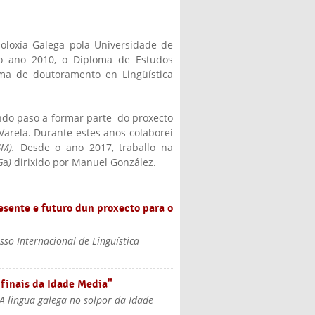
Filoloxía Galega pola Universidade de
o ano 2010, o Diploma de Estudos
ma de doutoramento en Lingüística
ando paso a formar parte do proxecto
 Varela. Durante estes anos colaborei
GM).
Desde o ano 2017, traballo na
G
a
)
dirixido por Manuel González.
esente e futuro dun proxecto para o
esso Internacional de Linguística
finais da Idade Media"
A lingua galega no solpor da Idade