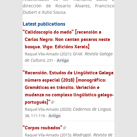
dirección de Rosario Álvarez, Francisco
Dubert e Xulio Sousa.
Latest publications
"Calidoscopio do medo" [recensión a
Carlos Negro: Non cantan paxaros neste
bosque. Vigo: Edicións Xerais]
Grial. Revista Galega
Raquel Vila-Amado
(
2021
):
de Cultura
, 231
-
Artigo
"Recensión. Estudos de Lingüística Galega
número especial (2018) [monográfico:
Gramáticas en tránsito. Variación e
mudanza no complexo lingüístico galego-
portugués]"
(link is external)
Cadernos de Lingua
Raquel Vila-Amado
(
2020
):
,
38, 111-116
-
Artigo
"Corpos roubados"
(link is external)
Madrygal. Revista de
Raquel Vila-Amado
(
2015
):