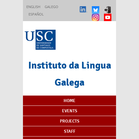
Skip to main content
ENGLISH
GALEGO
ESPAÑOL
Instituto da Lingua
Galega
Content Index
HOME
EVENTS
PROJECTS
STAFF