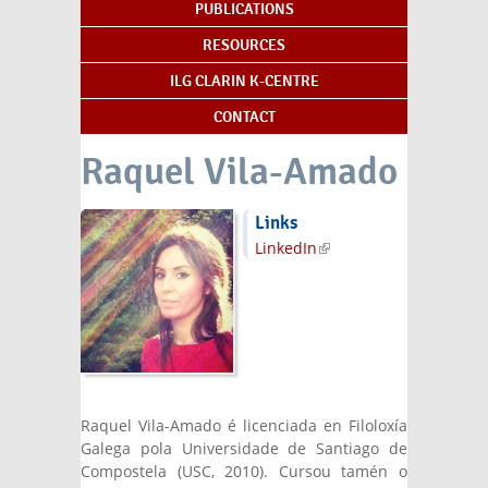
PUBLICATIONS
RESOURCES
ILG CLARIN K-CENTRE
CONTACT
Raquel Vila-Amado
Links
LinkedIn
(link is
external)
Raquel Vila-Amado é licenciada en Filoloxía
Galega pola Universidade de Santiago de
Compostela (USC, 2010). Cursou tamén o