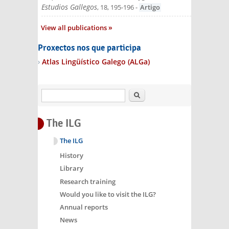
Estudios Gallegos
, 18, 195-196
-
Artigo
View all publications
Proxectos nos que participa
Atlas Lingüístico Galego (ALGa)
Search
The ILG
The ILG
History
Library
Research training
Would you like to visit the ILG?
Annual reports
News