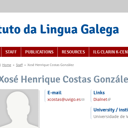
tuto da Lingua Galega
STAFF
PUBLICATIONS
RESOURCES
ILG CLARIN K-CE
You are here
Home
»
Staff
»
Xosé Henrique Costas González
Xosé Henrique Costas Gonzál
E-mail
Links
xcostas@uvigo.es
(link sends e-mail)
Dialnet
(link is ext
University / inst
Universidade de V