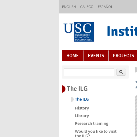
Skip to main content
ENGLISH
GALEGO
ESPAÑOL
Insti
Content Index
HOME
EVENTS
PROJECTS
Search
The ILG
The ILG
History
Library
Research training
Would you like to visit
the ILG?