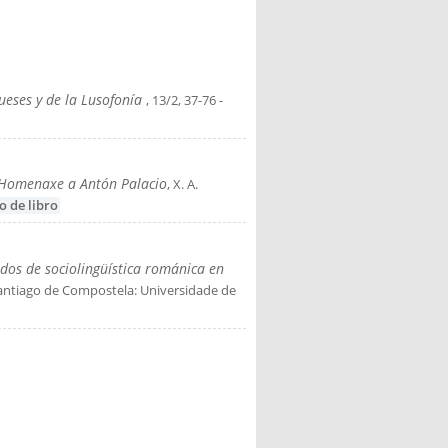
is external)
gueses y de la Lusofonía
, 13/2, 37-76
-
 Homenaxe a Antón Palacio
, X. A.
o de libro
dos de sociolingüística románica en
Santiago de Compostela: Universidade de