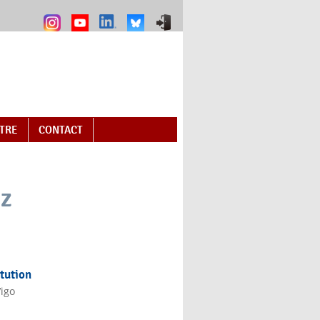
NTRE
CONTACT
ez
ernal)
itution
igo