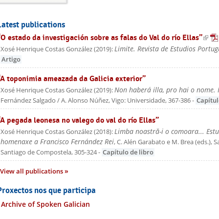
Latest publications
“O estado da investigación sobre as falas do Val do río Ellas”
(link 
Limite. Revista de Estudios Portu
Xosé Henrique Costas González
(
2019
):
Artigo
“A toponimia ameazada da Galicia exterior”
Non haberá illa, pro hai o nome.
Xosé Henrique Costas González
(
2019
):
Fernández Salgado / A. Alonso Núñez
, Vigo: Universidade
, 367-386
-
Capítul
“A pegada leonesa no valego do val do río Ellas”
Limba noastră-i o comoara... Estu
Xosé Henrique Costas González
(
2018
):
homenaxe a Francisco Fernández Rei
, C. Alén Garabato e M. Brea (eds.)
, 
Santiago de Compostela
, 305-324
-
Capítulo de libro
View all publications
Proxectos nos que participa
Archive of Spoken Galician