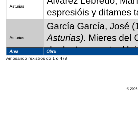
Álvarez Lebredo, Marí
Asturias
espresióis y ditames 
García García, José (
Asturias).
Mieres del C
Asturias
de doutoramento. Uni
Área
Obra
Amosando rexistros do 1 ó 479
Sanjurjo Fernández, 
Asturias
los de Abres, de mi ti
Meilán García, Antoni
© 2026 
Asturias
Memoria de licenciatu
Varela Aenlle, Carlos
Asturias
(LeGA).
Tese de douto