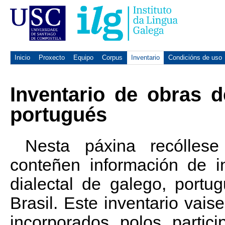
Inicio
Proxecto
Equipo
Corpus
Inventario
Condicións de uso
Inventario de obras d
portugués
Nesta páxina recólles
conteñen información de i
dialectal de galego, port
Brasil. Este inventario vais
incorporados polos parti