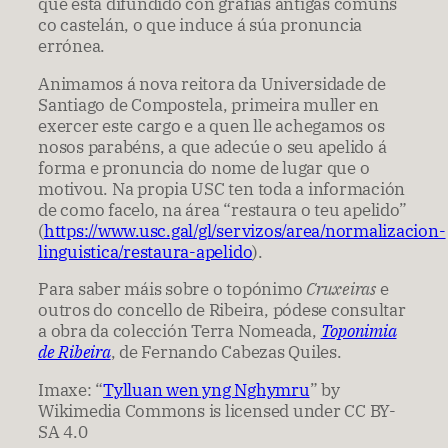
que está difundido con grafías antigas comúns
co castelán, o que induce á súa pronuncia
errónea.
Animamos á nova reitora da Universidade de
Santiago de Compostela, primeira muller en
exercer este cargo e a quen lle achegamos os
nosos parabéns, a que adecúe o seu apelido á
forma e pronuncia do nome de lugar que o
motivou. Na propia USC ten toda a información
de como facelo, na área “restaura o teu apelido”
(
https://www.usc.gal/gl/servizos/area/normalizacion-
linguistica/restaura-apelido
).
Para saber máis sobre o topónimo
Cruxeiras
e
outros do concello de Ribeira, pódese consultar
a obra da colección Terra Nomeada,
Toponimia
de Ribeira
, de Fernando Cabezas Quiles.
Imaxe: “
Tylluan wen yng Nghymru
” by
Wikimedia Commons is licensed under CC BY-
SA 4.0