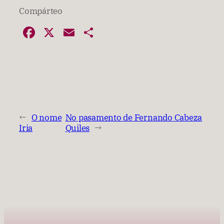
Compárteo
Facebook
X
Email
Compartir
←
O nome
No pasamento de Fernando Cabeza
Iria
Quiles
→