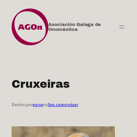
Saltar
ao
contido
Asociación Galega de
Onomástica
Cruxeiras
Escrito por
agon
en
Sen categorizar