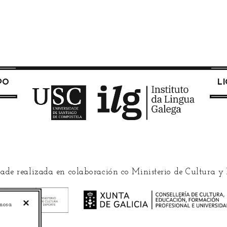
PO
L
ade realizada en colaboración co Ministerio de Cultura y
✕
 nosa