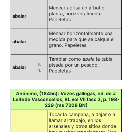
Menear aprisa un árbol o
planta, horizontalmente.
abalar
Papeletas
Menear horizontalmente una
medida para que se calque el
abalar
grano.
Papeletas
Temblar como
abala
la tabla
v.
pisada por un pesado.
abalar
n.
Papeletas
Anónimo, (1845c): Vozes gallegas, ed. de J.
Leitede Vasconcellos, RL vol VII fasc 3, p. 198-
229 (ms 7208 BN)
Tocar la campana, a dejar o a
llamar al trabajo, en los
arsenales y otros sitios donde