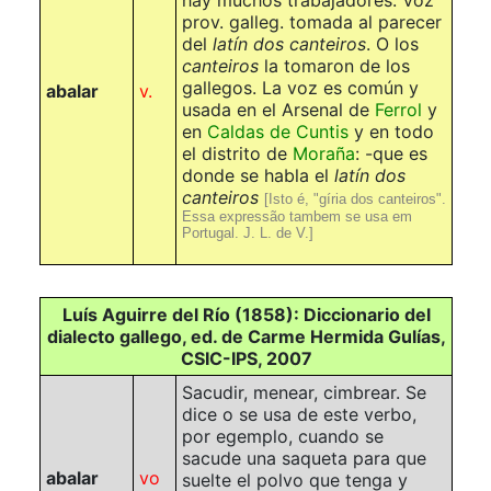
hay muchos trabajadores. Voz
prov. galleg. tomada al parecer
del
latín dos canteiros
. O los
canteiros
la tomaron de los
gallegos. La voz es común y
abalar
v.
usada en el Arsenal de
Ferrol
y
en
Caldas de Cuntis
y en todo
el distrito de
Moraña
: -que es
donde se habla el
latín dos
canteiros
[Isto é, "gíria dos canteiros".
Essa expressão tambem se usa em
Portugal. J. L. de V.]
Luís Aguirre del Río (1858): Diccionario del
dialecto gallego, ed. de Carme Hermida Gulías,
CSIC-IPS, 2007
Sacudir, menear, cimbrear. Se
dice o se usa de este verbo,
por egemplo, cuando se
sacude una saqueta para que
abalar
vo
suelte el polvo que tenga y