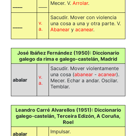
Mecer. V.
Arrolar
.
____
____
Sacudir. Mover con violencia
v.
una cosa a una y otra parte. V.
____
a.
Abanear
y
acanear
.
José Ibáñez Fernández (1950): Diccionario
galego da rima e galego-castelán, Madrid
Sacudir. Mover violentamente
una cosa (
abanear
-
acanear
).
v.
abalar
Mecer. Echar a andar. Oscilar.
a.
Temblar.
Leandro Carré Alvarellos (1951): Diccionario
galego-castelán, Terceira Edizón, A Coruña,
Roel
Impulsar.
abalar