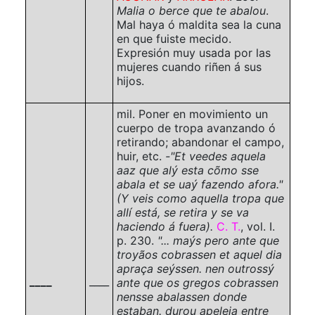
Malia o berce que te abalou
.
Mal haya ó maldita sea la cuna
en que fuiste mecido.
Expresión muy usada por las
mujeres cuando riñen á sus
hijos.
mil.
Poner en movimiento un
cuerpo de tropa avanzando ó
retirando; abandonar el campo,
huir, etc.
-"Et veedes aquela
aaz que alý esta cõmo sse
abala et se uaý fazendo afora."
(Y veis como aquella tropa que
allí está, se retira y se va
haciendo á fuera).
C. T.
,
vol. I.
p. 230
.
"... maýs pero ante que
troyãos cobrassen et aquel dia
apraça seýssen. nen outrossý
____
____
ante que os gregos cobrassen
nensse abalassen donde
estaban. durou apeleia entre