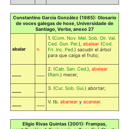
Constantino García González (1985): Glosario
de voces galegas de hoxe, Universidade de
Santiago, Verba, anexo 27
1.
(
Com. Nov. Mel. Sob. Oir. Val.
Ced. Gun. Per.
)
,
abalear
(
Cod.
abalar
v.
Fri. Inc. Ped.
)
sacudir el árbol
para que caiga el fruto;
2.
(
Cab. San. Ced.
)
,
abalear
____
____
(
Ram.
)
mecer,
3.
(
Cur. Sob. Gui.
)
abortar;
____
____
V. tb.
abanear
y
acanear
.
____
____
Eligio Rivas Quintas (2001): Frampas,