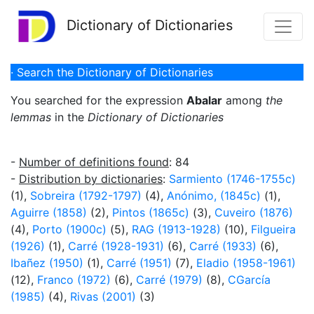
Dictionary of Dictionaries
· Search the Dictionary of Dictionaries
You searched for the expression
Abalar
among
the
lemmas
in the
Dictionary of Dictionaries
-
Number of definitions found
: 84
-
Distribution by dictionaries
:
Sarmiento (1746-1755c)
(1),
Sobreira (1792-1797)
(4),
Anónimo, (1845c)
(1),
Aguirre (1858)
(2),
Pintos (1865c)
(3),
Cuveiro (1876)
(4),
Porto (1900c)
(5),
RAG (1913-1928)
(10),
Filgueira
(1926)
(1),
Carré (1928-1931)
(6),
Carré (1933)
(6),
Ibañez (1950)
(1),
Carré (1951)
(7),
Eladio (1958-1961)
(12),
Franco (1972)
(6),
Carré (1979)
(8),
CGarcía
(1985)
(4),
Rivas (2001)
(3)