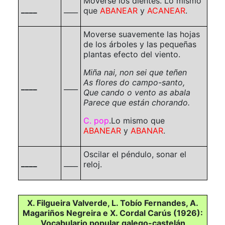
Moverse los dientes. Lo mismo
____
____
que
ABANEAR
y
ACANEAR
.
Moverse suavemente las hojas
de los árboles y las pequeñas
plantas efecto del viento.
Miña nai, non sei que teñen
As flores do campo-santo,
____
____
Que cando o vento as abala
Parece que están chorando.
C. pop
.
Lo mismo que
ABANEAR
y
ABANAR
.
Oscilar el péndulo, sonar el
____
____
reloj.
X. Filgueira Valverde, L. Tobío Fernandes, A.
Magariños Negreira e X. Cordal Carús (1926):
Vocabulario popular galego-castelán