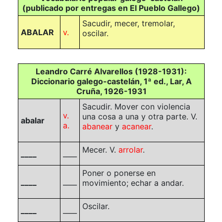
(publicado por entregas en El Pueblo Gallego)
Sacudir, mecer, tremolar,
ABALAR
v.
oscilar.
Leandro Carré Alvarellos (1928-1931):
Diccionario galego-castelán, 1ª ed., Lar, A
Cruña, 1926-1931
Sacudir. Mover con violencia
v.
una cosa a una y otra parte. V.
abalar
a.
abanear
y
acanear
.
Mecer. V.
arrolar
.
____
____
Poner o ponerse en
____
____
movimiento; echar a andar.
Oscilar.
____
____