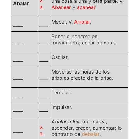
v.
una cosa a una y otra parte. V.
Abalar
a.
Abanear
y
acanear
.
Mecer. V.
Arrolar
.
____
____
Poner o ponerse en
____
____
movimiento; echar a andar.
Oscilar.
____
____
Moverse las hojas de los
____
____
árboles efecto de la brisa.
Temblar.
____
____
Impulsar.
____
____
Abalar a lua
, o
a marea
,
v.
ascender, crecer, aumentar; lo
____
n.
contrario de
debalar
.