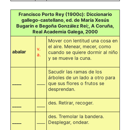
Francisco Porto Rey (1900c): Diccionario
gallego-castellano, ed. de María Xesús
Bugarín e Begoña González Rei;, A Coruña,
Real Academia Galega, 2000
Mover con lentitud una cosa en
el aire. Menear, mecer, como
v.
abalar
cuando se quiere dormir al niño
a.
y se mueve la cuna.
Sacudir las ramas de los
árboles de un lado a otro para
____
____
que sus flores o frutos se
desprendan.
des.
Retirar, recoger.
____
____
des.
Tremolar la bandera.
____
____
Desplegar, ondear.